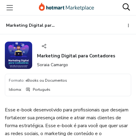
Ir
Ir
Ir
para
para
para
o
o
o
conteúdo
pagamento
rodapé
Marketing Digital para Contadores
principal
Marketing Digital para Contadores
Soraia Camargo
Formato
:
eBooks ou Documentos
Idioma
:
Português
Esse e-book desenvolvido para profissionais que desejam
fortalecer sua presença online e atrair mais clientes de
forma estratégica. Esse e-book é para você que quer usar
as redes sociais, o marketing de conteúdo e o