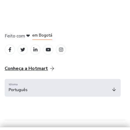
em Amsterdam
em Madrid
em Bogotá
Feito com
❤
em Belo Horizonte
na Cidade do México
Conheça a Hotmart
Idioma
Português