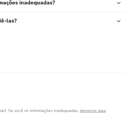
rmações inadequadas?
ê-las?
art. Se você vir informações inadequadas,
denuncie aqui