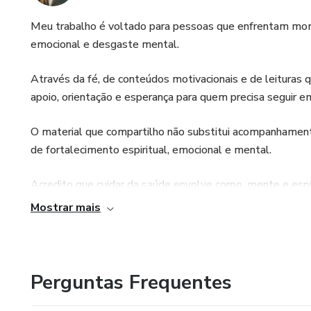
Meu trabalho é voltado para pessoas que enfrentam mom
emocional e desgaste mental.
Através da fé, de conteúdos motivacionais e de leituras 
apoio, orientação e esperança para quem precisa seguir e
O material que compartilho não substitui acompanhame
de fortalecimento espiritual, emocional e mental.
Acredito que cuidar da saúde envolve corpo, mente e esp
transformações.
Mostrar mais
Perguntas Frequentes