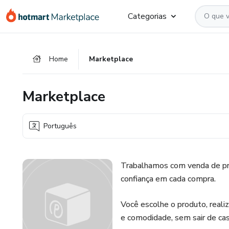
Ir
Ir
Ir
Categorias
para
para
para
o
o
o
conteúdo
pagamento
rodapé
Home
Marketplace
principal
Marketplace
Português
Trabalhamos com venda de pro
confiança em cada compra.
Você escolhe o produto, real
e comodidade, sem sair de cas