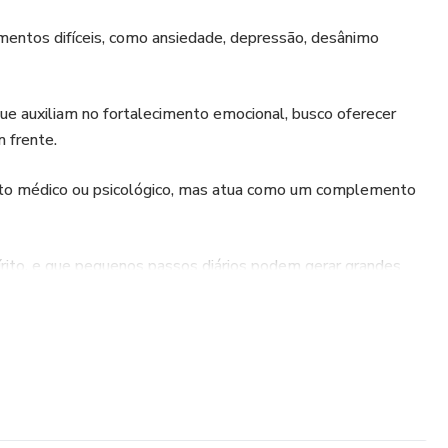
entos difíceis, como ansiedade, depressão, desânimo
que auxiliam no fortalecimento emocional, busco oferecer
m frente.
nto médico ou psicológico, mas atua como um complemento
írito, e que pequenos passos diários podem gerar grandes