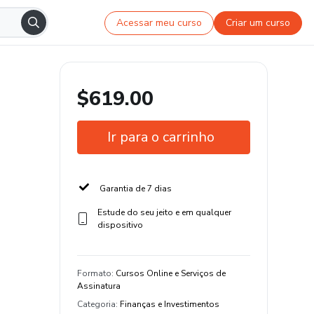
Acessar meu curso
Criar um curso
$619.00
Ir para o carrinho
Garantia de 7 dias
Estude do seu jeito e em qualquer
dispositivo
Formato
:
Cursos Online e Serviços de
Assinatura
Categoria
:
Finanças e Investimentos