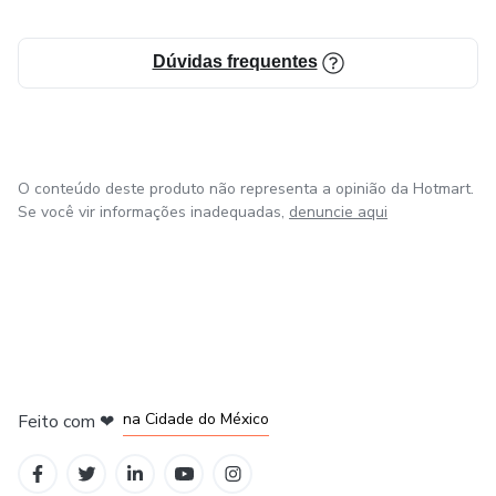
Dúvidas frequentes
O conteúdo deste produto não representa a opinião da Hotmart.
Se você vir informações inadequadas,
denuncie aqui
em Bogotá
em Amsterdam
em Madrid
na Cidade do México
Feito com
❤
em Belo Horizonte