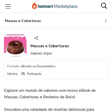
Ir
Ir
Ir
para
para
para
o
o
o
conteúdo
pagamento
rodapé
Massas e Coberturas
principal
Massas e Coberturas
Gabriel Anjos
Formato
:
eBooks ou Documentos
Idioma
:
Português
Explore um mundo de sabores com nosso eBook de
Massas, Coberturas e Recheios de Bolo!
Descubra uma variedade de receitas deliciosas para