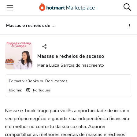
Ir
Ir
Ir
para
para
para
o
o
o
conteúdo
pagamento
rodapé
Massas e recheios de sucesso
principal
Massas e recheios de sucesso
Maria Luiza Santos do nascimento
Formato
:
eBooks ou Documentos
Idioma
:
Português
Nesse e-book trago para vocês a oportunidade de iniciar o
seu próprio negócio e garantir sua independência financeira
e o melhor no conforto da sua cozinha. Aqui irei
compartilhar as melhores receitas de massas e recheios