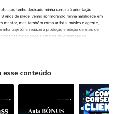
fessor, tenho dedicado minha carreira à orientação
s 8 anos de idade, venho aprimorando minha habilidade em
m mentor, mas também como artista, músico e agente,
inha trajetória, realizei a produção e edição de mais de
cios nas redes sociais em prol de empresas de ...
u esse conteúdo