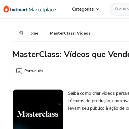
Ir
Ir
Ir
Categorias
para
para
para
o
o
o
conteúdo
pagamento
rodapé
Home
MasterClass: Vídeos que Vendem
principal
MasterClass: Vídeos que Ven
Português
Saiba como criar vídeos persu
técnicas de produção, narrat
levam seu público à ação de c