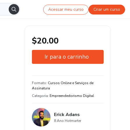
Acessar meu curso
Criar um curso
$20.00
Ir para o carrinho
Garantia de 7 dias
Estude do seu jeito e em qualquer
Formato
:
Cursos Online e Serviços de
dispositivo
Assinatura
Categoria
:
Empreendedorismo Digital
Erick Adans
8 Ano Hotmarter