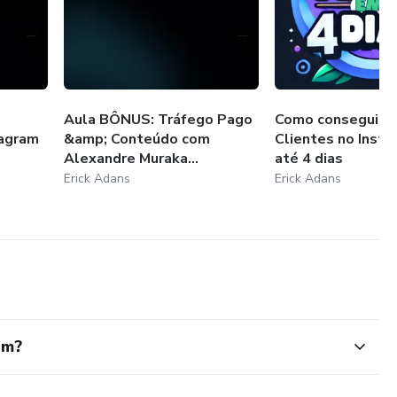
Aula BÔNUS: Tráfego Pago
Como conseguir M
tagram
&amp; Conteúdo com
Clientes no Inst
Alexandre Muraka...
até 4 dias
Erick Adans
Erick Adans
em?