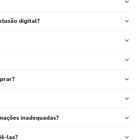
clusão digital?
mprar?
rmações inadequadas?
ê-las?