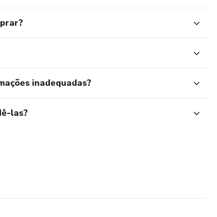
mprar?
rmações inadequadas?
ê-las?