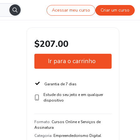
Acessar meu curso
Criar um curso
$207.00
Ir para o carrinho
Garantia de 7 dias
Estude do seu jeito e em qualquer
dispositivo
Formato
:
Cursos Online e Serviços de
Assinatura
Categoria
:
Empreendedorismo Digital