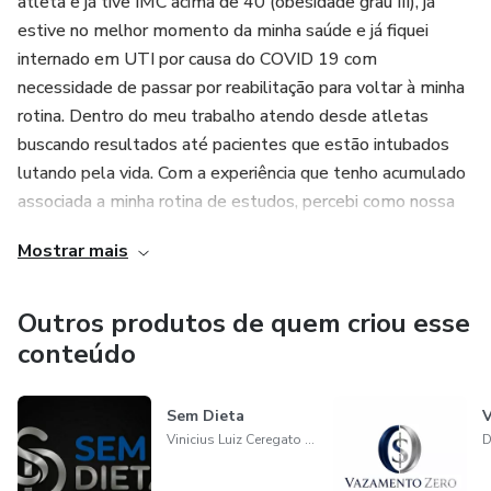
atleta e já tive IMC acima de 40 (obesidade grau III), já
estive no melhor momento da minha saúde e já fiquei
internado em UTI por causa do COVID 19 com
necessidade de passar por reabilitação para voltar à minha
rotina. Dentro do meu trabalho atendo desde atletas
buscando resultados até pacientes que estão intubados
lutando pela vida. Com a experiência que tenho acumulado
associada a minha rotina de estudos, percebi como nossa
vida está rodeada de extremos, de fake news, de gurus
Mostrar mais
das mídias sociais, e como essa tempestade de
informações perigosas atrapalha quem busca um estilo de
vida saudável. Cada paciente é único e demanda cuidado
Outros produtos de quem criou esse
especializado e personalizado. Meu foco sempre é no
conteúdo
paciente, entendo suas angustias e necessidades. Sem
receitas prontas, sem protocolos mirabolantes, sem regras
Sem Dieta
V
absurdas, sem colocar a sua saúde em risco.
Vinicius Luiz Ceregato Grachinski
D
Estou a disposição para te ajudar a ter uma vida mais