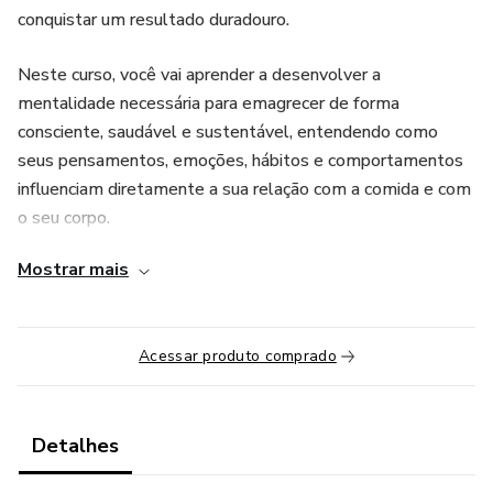
conquistar um resultado duradouro.
Neste curso, você vai aprender a desenvolver a
mentalidade necessária para emagrecer de forma
consciente, saudável e sustentável, entendendo como
seus pensamentos, emoções, hábitos e comportamentos
influenciam diretamente a sua relação com a comida e com
o seu corpo.
Mostrar mais
Ao longo das aulas, o Dr. Vinicius vai mostrar como sair do
ciclo de culpa, restrição, compulsão e efeito sanfona,
ajudando você a construir uma nova forma de pensar e agir
Acessar produto comprado
diante da alimentação, da rotina, da fome emocional e das
escolhas do dia a dia.
Mais do que perder peso, o objetivo do Mente Magra é
Detalhes
ensinar você a pensar como uma pessoa magra, saudável e