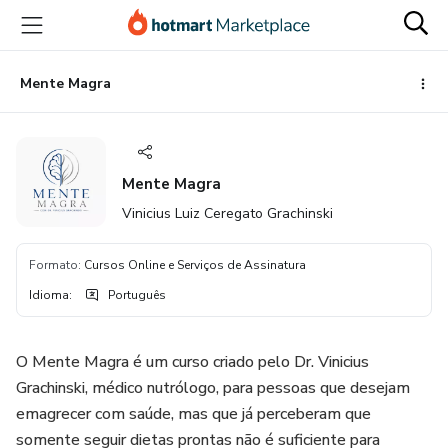
Ir
Ir
Ir
para
para
para
o
o
o
conteúdo
pagamento
rodapé
Mente Magra
principal
Mente Magra
Vinicius Luiz Ceregato Grachinski
Formato
:
Cursos Online e Serviços de Assinatura
Idioma
:
Português
O Mente Magra é um curso criado pelo Dr. Vinicius
Grachinski, médico nutrólogo, para pessoas que desejam
emagrecer com saúde, mas que já perceberam que
somente seguir dietas prontas não é suficiente para