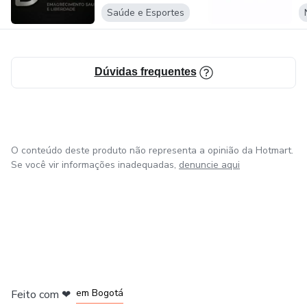
saudável e atingir os seus objetivos de forma segura e
Saúde e Esportes
consistente!
Dúvidas frequentes
O conteúdo deste produto não representa a opinião da Hotmart.
Se você vir informações inadequadas,
denuncie aqui
em Amsterdam
em Madrid
em Bogotá
Feito com
❤