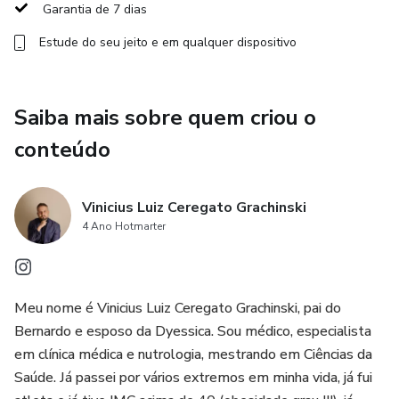
no controle, para que o emagrecimento deixe de ser uma
Garantia de 7 dias
fase temporária e passe a ser um novo estilo de vida.
Estude do seu jeito e em qualquer dispositivo
Um curso para quem quer emagrecer com saúde,
transformar a mente, melhorar a relação com a comida e,
Saiba mais sobre quem criou o
principalmente, continuar magro de forma leve, consciente
e sustentável.
conteúdo
Vinicius Luiz Ceregato Grachinski
4 Ano Hotmarter
Meu nome é Vinicius Luiz Ceregato Grachinski, pai do
Bernardo e esposo da Dyessica. Sou médico, especialista
em clínica médica e nutrologia, mestrando em Ciências da
Saúde. Já passei por vários extremos em minha vida, já fui