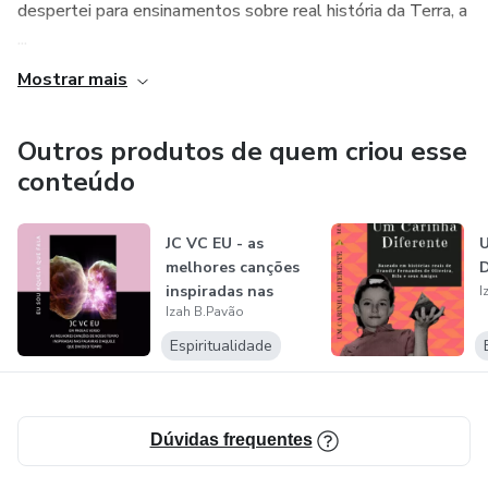
despertei para ensinamentos sobre real história da Terra, a
...
Mostrar mais
Outros produtos de quem criou esse
conteúdo
JC VC EU - as
U
melhores canções
D
inspiradas nas
I
Izah B.Pavão
mensagens d'El...
Espiritualidade
Dúvidas frequentes