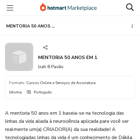
Ir
Ir
Ir
para
para
para
o
o
o
conteúdo
pagamento
rodapé
MENTORIA 50 ANOS EM 1
principal
MENTORIA 50 ANOS EM 1
Izah B.Pavão
Formato
:
Cursos Online e Serviços de Assinatura
Idioma
:
Português
A mentoria 50 anos em 1 baseia-se na tecnologia das
linhas da vida aliada à neurociência aplicada para você ser
realmente um(a) CRIADOR(A) da sua realidade! A
tecnologiadas linhas da vida é um conhecimento de Dákila