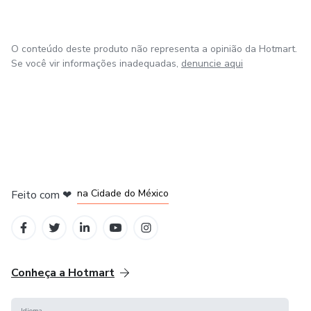
O conteúdo deste produto não representa a opinião da Hotmart.
Se você vir informações inadequadas,
denuncie aqui
em Bogotá
em Amsterdam
em Madrid
na Cidade do México
Feito com
❤
em Belo Horizonte
Conheça a Hotmart