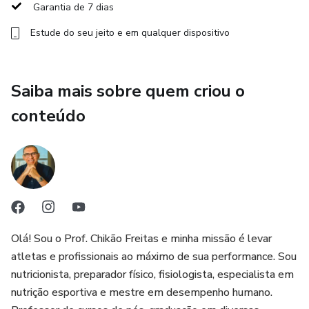
Garantia de 7 dias
O resultado? Desenvolvi e refinei um Método de
Estude do seu jeito e em qualquer dispositivo
Desidratação Inteligente e menos agressivo, que você
nunca viu igual. Ele permite que o atleta atinja o peso ideal
sem cortar totalmente carboidratos e eletrólitos,
Saiba mais sobre quem criou o
preservando sua força, energia, função cognitiva e, o mais
importante, sua saúde. Minhas pesquisas e publicações
conteúdo
científicas validam cada estratégia que você aprenderá.
Olá! Sou o Prof. Chikão Freitas e minha missão é levar
atletas e profissionais ao máximo de sua performance. Sou
nutricionista, preparador físico, fisiologista, especialista em
nutrição esportiva e mestre em desempenho humano.