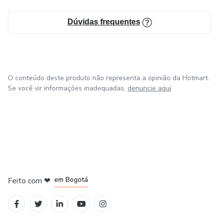
Dúvidas frequentes
O conteúdo deste produto não representa a opinião da Hotmart.
Se você vir informações inadequadas,
denuncie aqui
em Amsterdam
em Madrid
em Bogotá
Feito com
❤
em Belo Horizonte
na Cidade do México