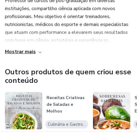
Professor de cursos de pós-graduação em diversas
instituições, compartilho ciência aplicada com novos
profissionais. Meu objetivo é orientar treinadores,
nutricionistas, médicos do esporte e demais especialistas
que atuam com performance a elevarem seus resultados
com base em ciência, estratégia e experiência pr...
Mostrar mais
Outros produtos de quem criou esse
conteúdo
Receitas Criativas
de Saladas e
S
Molhos
P
Culinária e Gastronomia