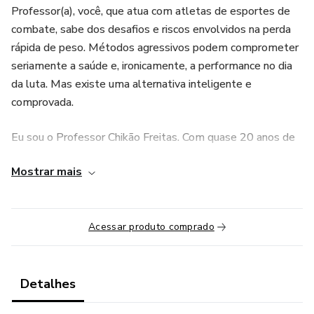
Professor(a), você, que atua com atletas de esportes de
combate, sabe dos desafios e riscos envolvidos na perda
rápida de peso. Métodos agressivos podem comprometer
seriamente a saúde e, ironicamente, a performance no dia
da luta. Mas existe uma alternativa inteligente e
comprovada.
Eu sou o Professor Chikão Freitas. Com quase 20 anos de
imersão no universo das lutas – como faixa preta 5º grau
Mostrar mais
de Jiu-Jitsu, faixa preta de Kick Boxing e tendo atuado
diretamente na preparação e corte de peso de atletas para
os maiores eventos do planeta como o UFC, Bellator, PFL,
Acessar produto comprado
LFA, Rizin etc. Vivenciei essa realidade. Ao mesmo tempo,
como Nutricionista, Preparador Físico, Fisiologista,
Especialista em Nutrição Esportiva e Mestre em Medidas
e Avaliações do Desempenho Humano, uni a minha vivência
Detalhes
prática à mais rigorosa ciência.