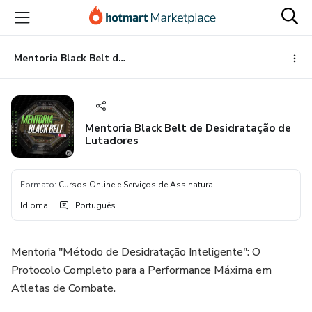
Ir
Ir
Ir
para
para
para
o
o
o
conteúdo
pagamento
rodapé
Mentoria Black Belt de Desidratação de Lutadores
principal
Mentoria Black Belt de Desidratação de
Lutadores
Formato
:
Cursos Online e Serviços de Assinatura
Idioma
:
Português
Mentoria "Método de Desidratação Inteligente": O
Protocolo Completo para a Performance Máxima em
Atletas de Combate.