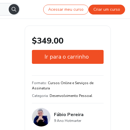
Acessar meu curso
Criar um curso
$349.00
Ir para o carrinho
Garantia de 7 dias
Estude do seu jeito e em qualquer
Formato
:
Cursos Online e Serviços de
dispositivo
Assinatura
Categoria
:
Desenvolvimento Pessoal
Fábio Pereira
9 Ano Hotmarter