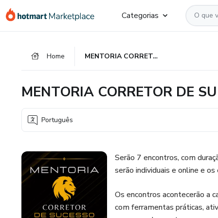
Ir
Ir
Ir
Categorias
para
para
para
o
o
o
conteúdo
pagamento
rodapé
Home
MENTORIA CORRETOR DE SUCESSO
principal
MENTORIA CORRETOR DE S
Português
Serão 7 encontros, com duraçã
serão individuais e online e o
Os encontros acontecerão a 
com ferramentas práticas, ati