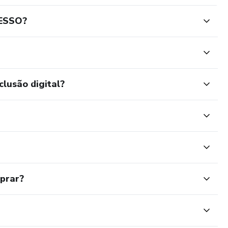
ESSO?
clusão digital?
mprar?