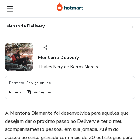
Ir
Ir
Ir
para
para
para
o
o
o
conteúdo
pagamento
rodapé
Mentoria Delivery
principal
Mentoria Delivery
Thales Nery de Barros Moreira
Formato
:
Serviço online
Idioma
:
Português
A Mentoria Diamante foi desenvolvida para aqueles que
desejam dar o próximo passo no Delivery e ter o meu
acompanhamento pessoal em sua jornada. Além do
acesso ao curso gravado com mais de 20 estratégias para