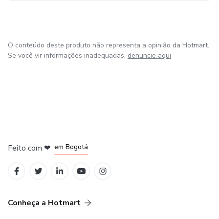
O conteúdo deste produto não representa a opinião da Hotmart.
Se você vir informações inadequadas,
denuncie aqui
em Amsterdam
em Madrid
em Bogotá
Feito com
❤
em Belo Horizonte
na Cidade do México
Conheça a Hotmart