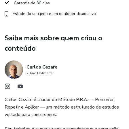
Garantia de 30 dias
✅ organizar sua rotina de estudos
Estude do seu jeito e em qualquer dispositivo
✅ revisar da forma correta
✅ manter constância mesmo com pouco tempo
Saiba mais sobre quem criou o
conteúdo
✅ estudar com mais clareza e direção
Tudo isso por meio do Método de Estudo de Alta
Carlos Cezare
Performance P.R.A.:
2 Ano Hotmarter
📌 Percorrer
Carlos Cezare é criador do Método P.R.A. — Percorrer,
📌 Repetir
Repetir e Aplicar — um método estruturado de estudos
📌 Aplicar
voltado para concurseiros.