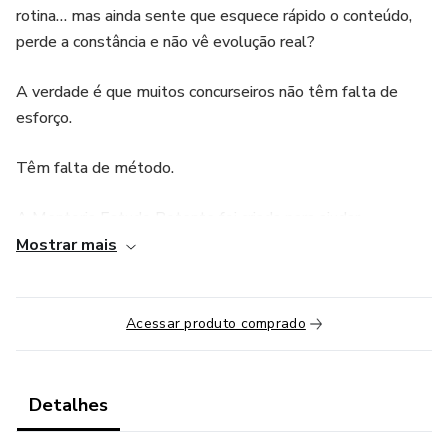
rotina… mas ainda sente que esquece rápido o conteúdo,
perde a constância e não vê evolução real?
A verdade é que muitos concurseiros não têm falta de
esforço.
Têm falta de método.
A Mentoria Estudo Potente foi criada para ajudar
concurseiros que já estudam a conquistarem aprovação
Mostrar mais
com um método estruturado.
Aqui, você aprenderá a:
Acessar produto comprado
✅ memorizar mais
Detalhes
✅ esquecer menos