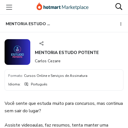
Ir
Ir
Ir
para
para
para
o
o
o
conteúdo
pagamento
rodapé
MENTORIA ESTUDO POTENTE
principal
MENTORIA ESTUDO POTENTE
Carlos Cezare
Formato
:
Cursos Online e Serviços de Assinatura
Idioma
:
Português
Você sente que estuda muito para concursos, mas continua
sem sair do lugar?
Assiste videoaulas, faz resumos, tenta manter uma