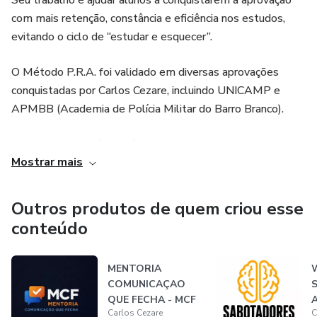
O Método P.R.A. foi desenvolvido e validado pelo mentor
Seu trabalho é ajudar alunos a conquistarem a aprovação
ao longo da sua trajetória de aprovações, incluindo
com mais retenção, constância e eficiência nos estudos,
instituições como:
evitando o ciclo de “estudar e esquecer”.
🏆 UNICAMP
O Método P.R.A. foi validado em diversas aprovações
conquistadas por Carlos Cezare, incluindo UNICAMP e
🏆 Academia de Polícia Militar do Barro Branco
APMBB (Academia de Polícia Militar do Barro Branco).
Mais do que técnicas isoladas, o P.R.A. é um sistema
A proposta do método é simples:
estruturado para transformar estudo em retenção,
Mostrar mais
organização e resultado.
mostrar que aprovação não depende apenas de estudar
muitas horas, mas de estudar com estratégia, revisão
Outros produtos de quem criou esse
Porque estudar não é apenas consumir conteúdo.
estruturada e aplicação prática.
conteúdo
É fazer o conteúdo permanecer.
Porque, para Carlos Cezare:
MENTORIA
COMUNICAÇAO
A Mentoria Estudo Potente é ideal para quem:
“Não é sobre estudar mais.
QUE FECHA - MCF
Carlos Cezare
C