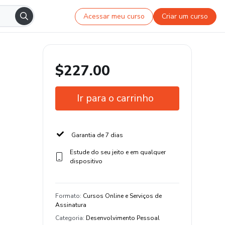
Acessar meu curso
Criar um curso
$227.00
Ir para o carrinho
Garantia de 7 dias
Estude do seu jeito e em qualquer
dispositivo
Formato
:
Cursos Online e Serviços de
Assinatura
Categoria
:
Desenvolvimento Pessoal