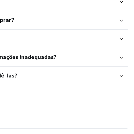
mprar?
rmações inadequadas?
ê-las?