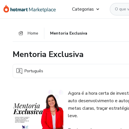
Ir
Ir
Ir
Categorias
para
para
para
o
o
o
conteúdo
pagamento
rodapé
Home
Mentoria Exclusiva
principal
Mentoria Exclusiva
Português
Agora é a hora certa de inves
auto desenvolvimento e autog
metas claras, traçar estratégi
leve.