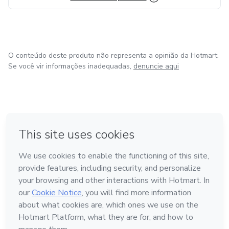
O conteúdo deste produto não representa a opinião da Hotmart.
Se você vir informações inadequadas,
denuncie aqui
em Bogotá
em Amsterdam
em Madrid
na Cidade do México
Feito com
❤
em Belo Horizonte
Conheça a Hotmart