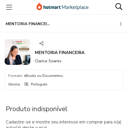
Ir
Ir
Ir
para
para
para
o
o
o
conteúdo
pagamento
rodapé
MENTORIA FINANCEIRA
principal
MENTORIA FINANCEIRA
Clarice Soares
Formato
:
eBooks ou Documentos
Idioma
:
Português
Produto indisponível
Cadastre-se e mostre seu interesse em comprar para o(a)
autor(a) deste curso!