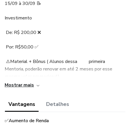
15/09 à 30/09 📝
Investimento
De: R$ 200,00 ❌
Por: R$50,00 ✅
⚠️Material + Bônus ( Alunos dessa primeira
Mentoria, poderão renovar em até 2 meses por esse
mesmo valor promocional)
Mostrar mais
🟢 Está cansado (a) de trabalhar apenas para pagar
boletos?
Vantagens
Detalhes
🟢Todos os meses acaba no "zero à zero"?
✅Aumento de Renda
🟢Nunca vê o seu dinheiro sobrar?