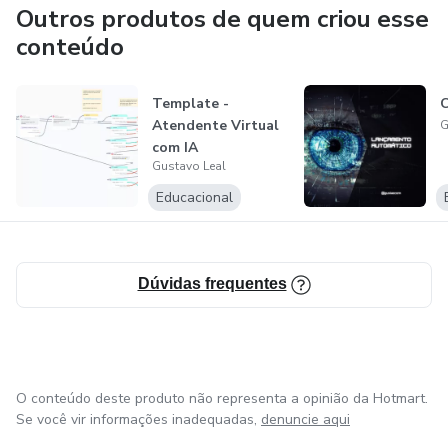
Inteligência artificial.
Outros produtos de quem criou esse
conteúdo
Template -
C
Atendente Virtual
G
com IA
Gustavo Leal
Educacional
Dúvidas frequentes
O conteúdo deste produto não representa a opinião da Hotmart.
Se você vir informações inadequadas,
denuncie aqui