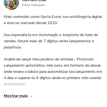
Gustavo Leal
6 Ano Hotmarter
Mais conhecido como Gusta Ecom, sou estrátegista digital
e atuo no mercado desde 2020.
Sou especialista em Automação e Arquiteto de funis de
vendas, faturei mais de 7 dígitos entre lançamentos e
perpétuos.
Acabei de lançar meu produto de entrada - Protocolo
Lançamento automático, mini curso em formato de ebook,
onde ensino o básico para automátizar seu lançamento em
4 dias e superar os 6 dígitos ainda no primeiro mês usando
automações!
Mostrar mais
Ensino desde captacão de leads sem usar landing page até
implementação de atendente virtual com uso de