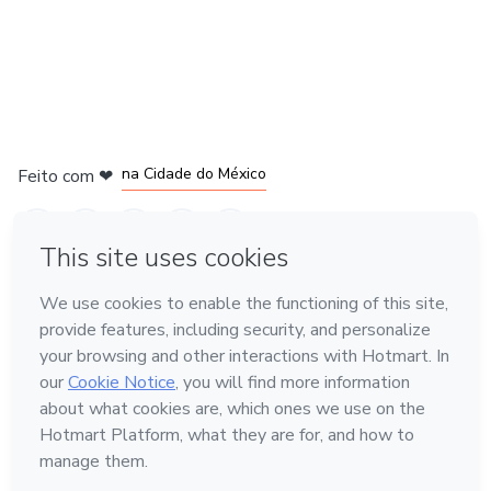
em Bogotá
em Amsterdam
em Madrid
na Cidade do México
Feito com
❤
em Belo Horizonte
Conheça a Hotmart
Idioma
Português