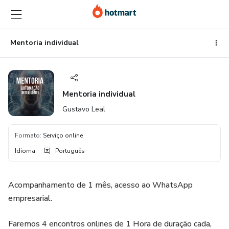
Ir
Ir
Ir
para
para
para
o
o
o
conteúdo
pagamento
rodapé
Mentoria individual
principal
Mentoria individual
Gustavo Leal
Formato
:
Serviço online
Idioma
:
Português
Acompanhamento de 1 mês, acesso ao WhatsApp
empresarial.
Faremos 4 encontros onlines de 1 Hora de duração cada,