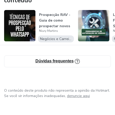
conteúdo
Prospecção RAV -
Guia de como
F
prospectar novos
S
Niury Martins
N
clientes usan...
v
Negócios e Carreira
Dúvidas frequentes
O conteúdo deste produto não representa a opinião da Hotmart.
Se você vir informações inadequadas,
denuncie aqui