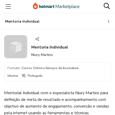
Ir
Ir
Ir
para
para
para
o
o
o
conteúdo
pagamento
rodapé
Mentoria Individual
principal
Mentoria Individual
Niury Martins
Formato
:
Cursos Online e Serviços de Assinatura
Idioma
:
Português
Mentorial Individual com o especialista Niury Martins para
definição de meta de resultado e acompanhamento com
objetivo de aumento de engajamento, conversão e vendas
pela internet usando as ferramentas e técnicas