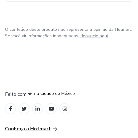
O conteúdo deste produto não representa a opinião da Hotmart.
Se você vir informações inadequadas,
denuncie aqui
em Bogotá
em Amsterdam
em Madrid
na Cidade do México
Feito com
❤
em Belo Horizonte
Conheça a Hotmart