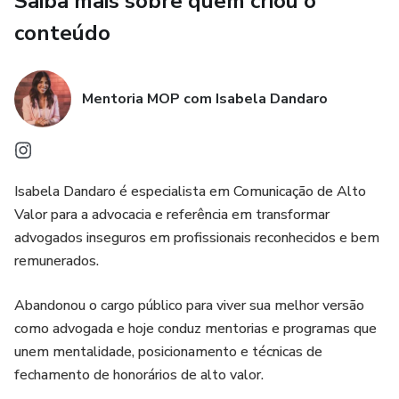
Saiba mais sobre quem criou o
mudança significativa na percepção de valor e na condução
dos negócios jurídicos.
conteúdo
Mentoria MOP com Isabela Dandaro
Isabela Dandaro é especialista em Comunicação de Alto
Valor para a advocacia e referência em transformar
advogados inseguros em profissionais reconhecidos e bem
remunerados.
Abandonou o cargo público para viver sua melhor versão
como advogada e hoje conduz mentorias e programas que
unem mentalidade, posicionamento e técnicas de
fechamento de honorários de alto valor.