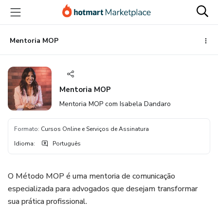
Ir
Ir
Ir
para
para
para
o
o
o
conteúdo
pagamento
rodapé
Mentoria MOP
principal
Mentoria MOP
Mentoria MOP com Isabela Dandaro
Formato
:
Cursos Online e Serviços de Assinatura
Idioma
:
Português
O Método MOP é uma mentoria de comunicação
especializada para advogados que desejam transformar
sua prática profissional.