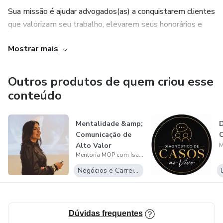
Sua missão é ajudar advogados(as) a conquistarem clientes
que valorizam seu trabalho, elevarem seus honorários e
viverem da advocacia com liberdade, autoridade e
Mostrar mais
propósito.
Outros produtos de quem criou esse
conteúdo
Mentalidade &amp;
D
Comunicação de
C
Alto Valor
Mentoria MOP com Isabela Dandaro
Negócios e Carreira
Dúvidas frequentes