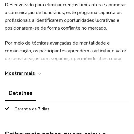
Desenvolvido para eliminar crenças limitantes e aprimorar
a comunicação de honorários, este programa capacita os
profissionais a identificarem oportunidades lucrativas e
posicionarem-se de forma confiante no mercado.
Por meio de técnicas avançadas de mentalidade e
comunicação, os participantes aprendem a articular o valor
de seus serviços com segurança, permitindo-lhes cobrar
honorários compatíveis com a qualidade entregue.
Mostrar mais
O método aborda três pilares fundamentais: Mentalidade,
Oportunidade e Posicionamento, fornecendo ferramentas
Detalhes
práticas para transformar contatos em contratos rentáveis.
Garantia de 7 dias
Ideal para advogados que buscam superar a insegurança ao
reajustar honorários e desejam abandonar a prática de
consultas gratuitas, o Método MOP promove uma