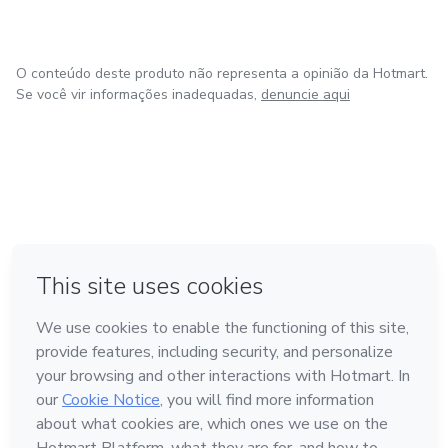
O conteúdo deste produto não representa a opinião da Hotmart.
Se você vir informações inadequadas,
denuncie aqui
em Bogotá
em Amsterdam
em Madrid
na Cidade do México
Feito com
❤
em Belo Horizonte
Conheça a Hotmart