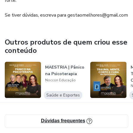
forte.
Se tiver dúvidas, escreva para gestaomelhores@gmail.com
Outros produtos de quem criou esse
conteúdo
MAESTRIA | Pânico
na Psicoterapia
T
C
Noccon Educação
N
Saúde e Esportes
Dúvidas frequentes