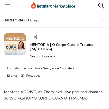
Ir
Ir
Ir
para
para
para
o
o
o
conteúdo
pagamento
rodapé
MENTORIA | O Corpo Cura o Trauma (24/01/2026)
principal
MENTORIA | O Corpo Cura o Trauma
(24/01/2026)
Noccon Educação
Formato
:
Cursos Online e Serviços de Assinatura
Idioma
:
Português
Mentoria AO VIVO, via Zoom, exclusivo para participantes
do WORKSHOP O CORPO CURA O TRAUMA.