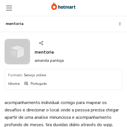
Ir
Ir
Ir
para
para
para
o
o
o
conteúdo
pagamento
rodapé
mentoria
principal
mentoria
amanda pantoja
Formato
:
Serviço online
Idioma
:
Português
acompanhamento individual comigo para mapear os
desafios e direcionar o local onde a pessoa precisa chegar
apartir de uma analise minunciosa e acompanhamento
profundo de meses. tira duvidas diário através do wpp.