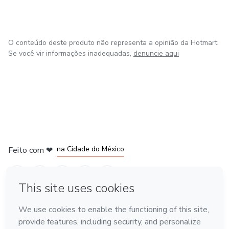
O conteúdo deste produto não representa a opinião da Hotmart.
Se você vir informações inadequadas,
denuncie aqui
em Bogotá
em Amsterdam
em Madrid
na Cidade do México
Feito com
❤
em Belo Horizonte
Conheça a Hotmart