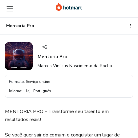
Ir
Ir
Ir
para
para
para
o
o
o
conteúdo
pagamento
rodapé
Mentoria Pro
principal
Mentoria Pro
Marcos Vinícius Nascimento da Rocha
Formato
:
Serviço online
Idioma
:
Português
MENTORIA PRO – Transforme seu talento em
resultados reais!
Se você quer sair do comum e conquistar um lugar de