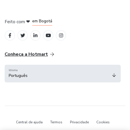
em Amsterdam
em Madrid
em Bogotá
Feito com
❤
em Belo Horizonte
na Cidade do México
Conheça a Hotmart
Idioma
Português
Central de ajuda
Termos
Privacidade
Cookies