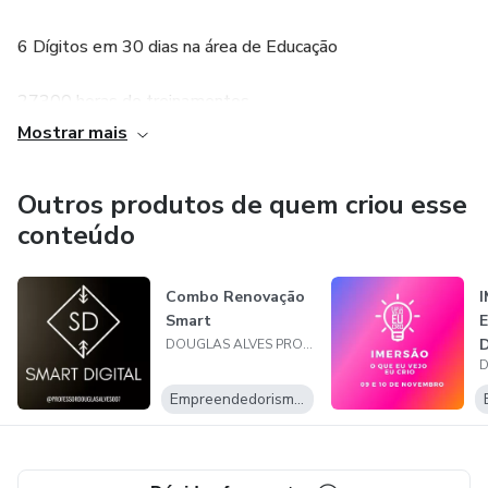
6 Dígitos em 30 dias na área de Educação
27300 horas de treinamentos.
Mostrar mais
Criamos uma metodologia de lançamento de infoprodutos
e de produtos além de uma metodologia de vendas com
Outros produtos de quem criou esse
passo a passo simples e eficiente.
conteúdo
* Desbloqueio
Combo Renovação
*Visibilidade
Smart
E
DOUGLAS ALVES PROFESSOR EM MARKETING DIGITAL
*Comunicação
Empreendedorismo Digital
*Conversão
Antes de tudo é super importante ter metas claras,