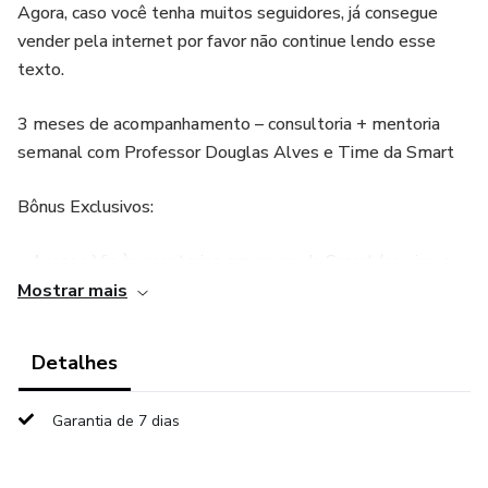
Agora, caso você tenha muitos seguidores, já consegue
vender pela internet por favor não continue lendo esse
texto.
3 meses de acompanhamento – consultoria + mentoria
semanal com Professor Douglas Alves e Time da Smart
Bônus Exclusivos:
• Acesso Vip às mentorias em grupo da Smart (ao vivo e
gravado)5 acessos para você crescer junto com as pessoas
Mostrar mais
importantes para seu 2025 (família ou time)
Detalhes
• 1 mês a mais de acompanhamento (consultoria +
mentoria)
Garantia de 7 dias
• Criação do fluxo de ativação, aquecimento e disparo de
WhatsApp.