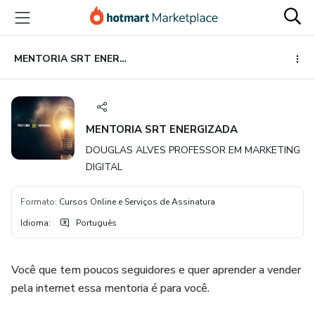
Ir
Ir
Ir
para
para
para
o
o
o
conteúdo
pagamento
rodapé
MENTORIA SRT ENERGIZADA
principal
MENTORIA SRT ENERGIZADA
DOUGLAS ALVES PROFESSOR EM MARKETING
DIGITAL
Formato
:
Cursos Online e Serviços de Assinatura
Idioma
:
Português
Você que tem poucos seguidores e quer aprender a vender
pela internet essa mentoria é para você.