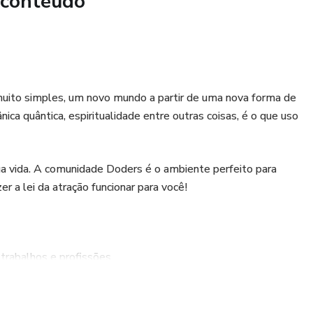
 conteúdo
cluem:
undo Liberação de Obstáculos Financeiros Exploração
r Transformação de Relacionamentos Afetivos
uito simples, um novo mundo a partir de uma nova forma de
ica quântica, espiritualidade entre outras coisas, é o que uso
zação de Carreira
initivo em direção à sua melhor versão. Junte-se a nós na
a vida. A comunidade Doders é o ambiente perfeito para
comece sua jornada transformadora agora mesmo!
r a lei da atração funcionar para você!
 trabalhos e profissões
e