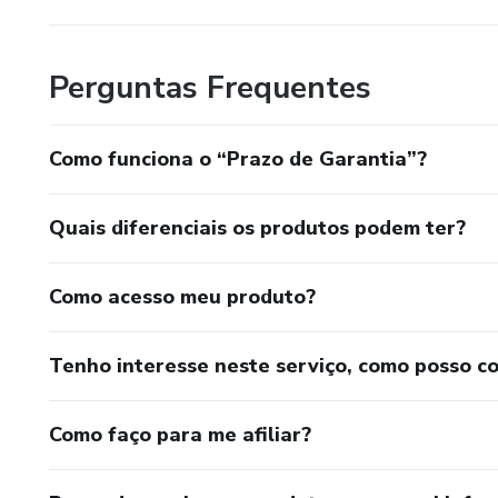
Conseguir ter mais fé e confiança na vida
Perguntas Frequentes
Achar um caminho seguro de cocriação de seus objetivos
Conseguir ter disciplina para alcançar os objetivos
Como funciona o “Prazo de Garantia”?
Ter clareza e maior conhecimento sobre tudo isso para me
Quais diferenciais os produtos podem ter?
Como acesso meu produto?
Tenho interesse neste serviço, como posso c
Como faço para me afiliar?