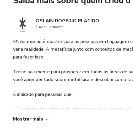
Saiba mais sobre quem criou o
Principais áreas de enfoque in
OSLAIN ROGERIO PLACIDO
Desenvolvimento Pessoal Prof
5 Ano Hotmarter
Espiritual e Conexão Interio
Minha missão é mostrar para as pessoas em linguagem m
ver a realidade. A metafísica junto com conceitos de mecân
Progresso Profissional e Reali
para fazer isso.
Não hesite em dar o passo def
Treine sua mente para prosperar em todas as áreas de su
Mentoria Doders Titanium e 
você aprender tudo sobre metafísica e descobrir como faze
✨🔝
É indicado para pessoas que:
- Gostariam de ganhar mais dinheiro em seus respectivos
Mostrar mais
- Tem limitação de dinheiro - Não se acha boa o suficient