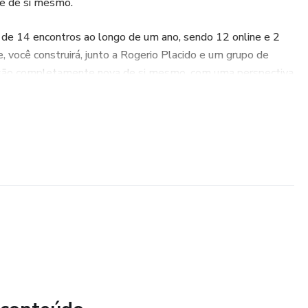
 e de si mesmo.
de 14 encontros ao longo de um ano, sendo 12 online e 2
, você construirá, junto a Rogerio Placido e um grupo de
ersão completamente nova de si mesmo, com uma perspectiva
ntoria permite uma profunda transformação. É uma jornada
 onde sua percepção será potencializada e você
anas excepcionais.
melhorar a vida financeira, mas de uma transformação total.
idas, abrindo espaço para novas possibilidades ilimitadas em
azer parte deste grupo exclusivo. As vagas são limitadas e
ente. Aproveite esta chance única de dedicar um ano a um
o lado de pessoas que compartilham seus objetivos.