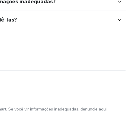
rmações inadequadas?
ê-las?
art. Se você vir informações inadequadas,
denuncie aqui