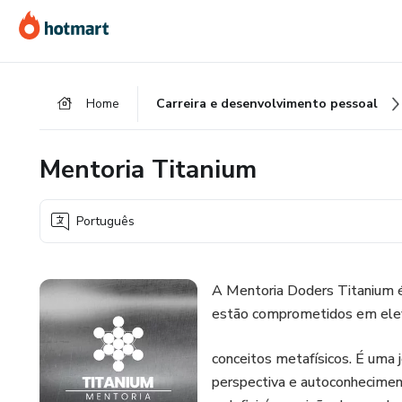
Ir
Ir
Ir
para
para
para
o
o
o
conteúdo
pagamento
rodapé
Home
Carreira e desenvolvimento pessoal
principal
Mentoria Titanium
Português
A Mentoria Doders Titanium é 
estão comprometidos em elev
conceitos metafísicos. É uma
perspectiva e autoconhecime