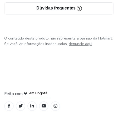
Dúvidas frequentes
O conteúdo deste produto não representa a opinião da Hotmart.
Se você vir informações inadequadas,
denuncie aqui
em Amsterdam
em Madrid
em Bogotá
Feito com
❤
em Belo Horizonte
na Cidade do México