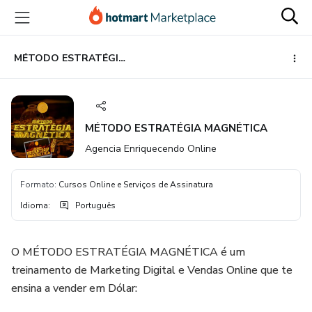
Ir
Ir
Ir
para
para
para
o
o
o
conteúdo
pagamento
rodapé
MÉTODO ESTRATÉGIA MAGNÉTICA
principal
MÉTODO ESTRATÉGIA MAGNÉTICA
Agencia Enriquecendo Online
Formato
:
Cursos Online e Serviços de Assinatura
Idioma
:
Português
O MÉTODO ESTRATÉGIA MAGNÉTICA é um
treinamento de Marketing Digital e Vendas Online que te
ensina a vender em Dólar: