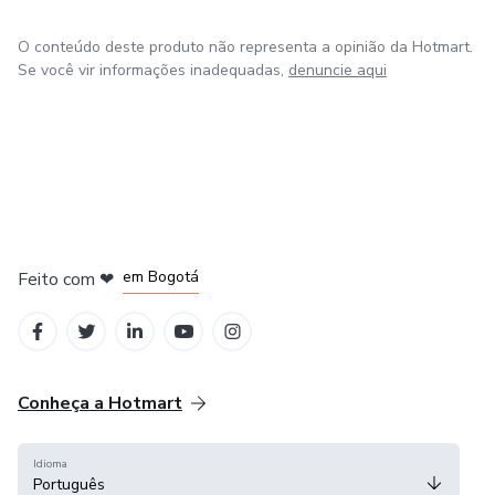
O conteúdo deste produto não representa a opinião da Hotmart.
Se você vir informações inadequadas,
denuncie aqui
em Amsterdam
em Madrid
em Bogotá
Feito com
❤
em Belo Horizonte
na Cidade do México
Conheça a Hotmart
Idioma
Português