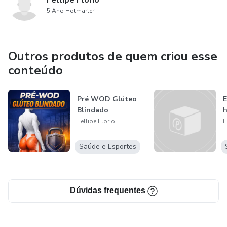
Fellipe Florio
5 Ano Hotmarter
Outros produtos de quem criou esse
conteúdo
Pré WOD Glúteo
E
Blindado
h
Fellipe Florio
F
Saúde e Esportes
Dúvidas frequentes