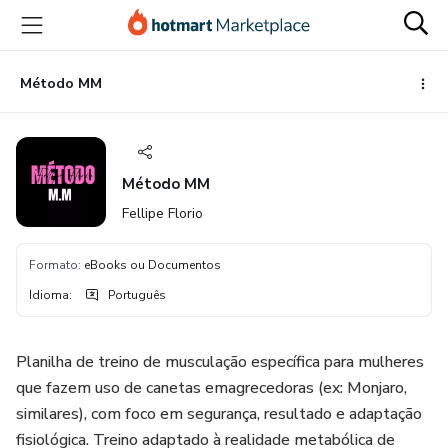
Ir
Ir
Ir
para
para
para
o
o
o
conteúdo
pagamento
rodapé
Método MM
principal
Método MM
Fellipe Florio
Formato
:
eBooks ou Documentos
Idioma
:
Português
Planilha de treino de musculação específica para mulheres
que fazem uso de canetas emagrecedoras (ex: Monjaro,
similares), com foco em segurança, resultado e adaptação
fisiológica. Treino adaptado à realidade metabólica de