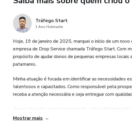
Saiba mais sobre quem criou o
✅ Alta conversão: Produto c
financeiros.
Tráfego Start
1 Ano Hotmarter
✅ Suporte direto ao cliente:
(Evandro Dilamar) para atender
Hoje, 19 de janeiro de 2025, marquei o início de um novo c
credibilidade e sucesso nas ve
empresa de Drop Service chamada Tráfego Start. Com m
propósito de ajudar donos de pequenas empresas locais
✅ Comissão atrativa: Ganhe p
patamares.
💰 Comece agora mesmo a div
Minha atuação é focada em identificar as necessidades es
enquanto você aumenta seus 
talentosos e capacitados. Como responsável pela prospec
receba a atenção necessária e seja entregue com qualidade
👉 Afiliado, seja parte dessa 
Apesar de estar apenas começando, estou determinado a 
cada parceria é uma oportunidade de aprendizado e cresci
Mostrar mais
trabalham comigo. Meu objetivo é oferecer soluções per