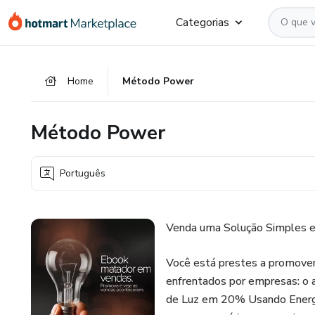
Ir
Ir
Ir
Categorias
para
para
para
o
o
o
conteúdo
pagamento
rodapé
Home
Método Power
principal
Método Power
Português
Venda uma Solução Simples e 
Você está prestes a promove
enfrentados por empresas: o 
de Luz em 20% Usando Energi