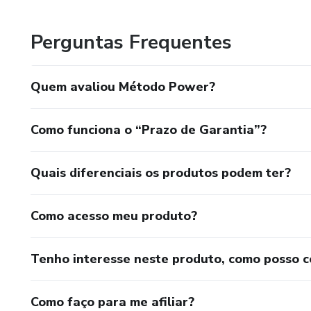
clientes e gerem resultados que os surpreendam positiv
Meu foco está em criar uma operação sustentável e con
Perguntas Frequentes
suporte que precisam e freelancers tenham a oportunidad
futuro e comprometido em transformar essa ideia em um
Quem avaliou Método Power?
Como funciona o “Prazo de Garantia”?
Quais diferenciais os produtos podem ter?
Como acesso meu produto?
Tenho interesse neste produto, como posso 
Como faço para me afiliar?