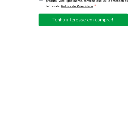
produto. Você, igualmente, confirma que leu, e entendeu os
*
termos da
Política de Privacidade
Tenho interesse em comprar!