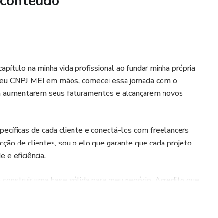
 conteúdo
om grande demanda e foco em soluções reais para problemas
 No ebook, será fornecido o WhatsApp do responsável
 e facilitar o processo de portabilidade, garantindo mais
apítulo na minha vida profissional ao fundar minha própria
ndas.
eu CNPJ MEI em mãos, comecei essa jornada com o
 a aumentarem seus faturamentos e alcançarem novos
romovendo um produto de valor para empresários.
ulgar este ebook e ajude empresários a economizarem
pecíficas de cada cliente e conectá-los com freelancers
ganhos!
ção de clientes, sou o elo que garante que cada projeto
 e eficiência.
revolução na forma de consumir energia!
construir uma base sólida para meu negócio. Acredito que
mento, tanto para mim quanto para os profissionais que
sonalizadas, que realmente façam a diferença para meus