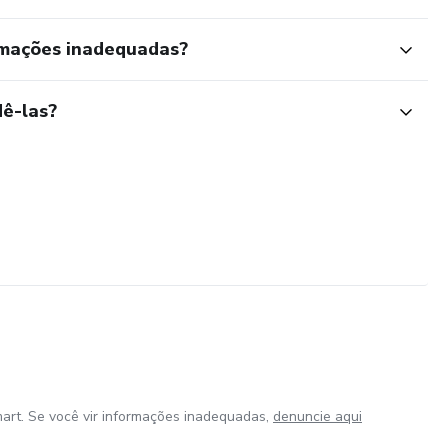
rmações inadequadas?
ê-las?
art. Se você vir informações inadequadas,
denuncie aqui