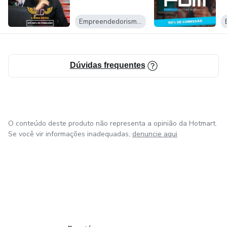
Empreendedorismo Digital
Dúvidas frequentes
O conteúdo deste produto não representa a opinião da Hotmart.
Se você vir informações inadequadas,
denuncie aqui
em Amsterdam
em Madrid