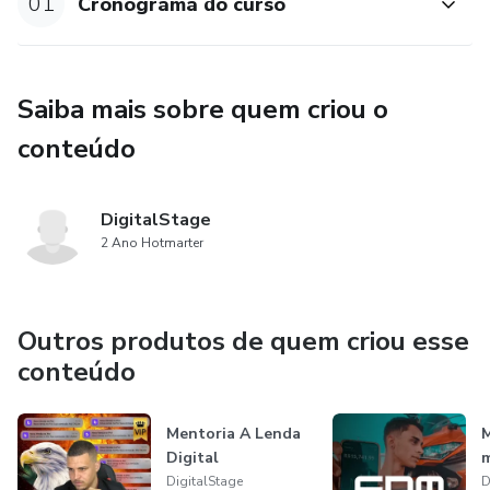
01
Cronograma do curso
Saiba mais sobre quem criou o
conteúdo
DigitalStage
2 Ano Hotmarter
Outros produtos de quem criou esse
conteúdo
Mentoria A Lenda
M
Digital
m
DigitalStage
D