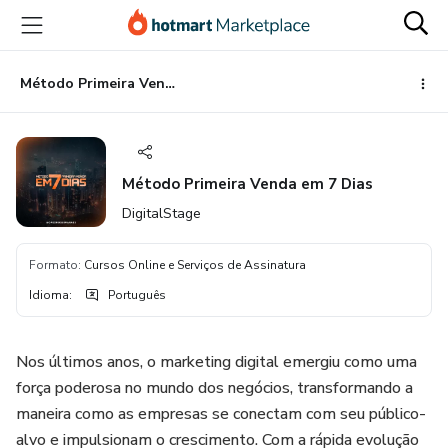
Ir
Ir
Ir
para
para
para
o
o
o
conteúdo
pagamento
rodapé
Método Primeira Venda em 7 Dias
principal
Método Primeira Venda em 7 Dias
DigitalStage
Formato
:
Cursos Online e Serviços de Assinatura
Idioma
:
Português
Nos últimos anos, o marketing digital emergiu como uma
força poderosa no mundo dos negócios, transformando a
maneira como as empresas se conectam com seu público-
alvo e impulsionam o crescimento. Com a rápida evolução