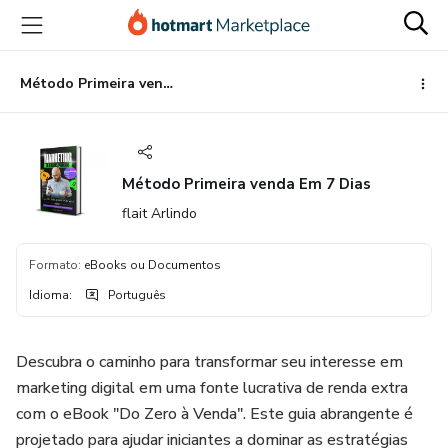
Ir
Ir
Ir
para
para
para
o
o
o
conteúdo
pagamento
rodapé
Método Primeira venda Em 7 Dias
principal
Método Primeira venda Em 7 Dias
flait Arlindo
Formato
:
eBooks ou Documentos
Idioma
:
Português
Descubra o caminho para transformar seu interesse em
marketing digital em uma fonte lucrativa de renda extra
com o eBook "Do Zero à Venda". Este guia abrangente é
projetado para ajudar iniciantes a dominar as estratégias