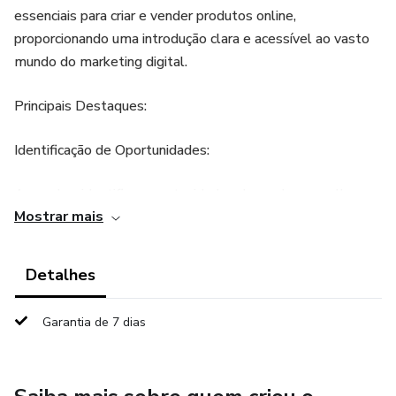
essenciais para criar e vender produtos online,
proporcionando uma introdução clara e acessível ao vasto
mundo do marketing digital.
Principais Destaques:
Identificação de Oportunidades:
Aprenda a identificar oportunidades de renda e escolher
Mostrar mais
abordagens práticas para alcançar seus objetivos
financeiros.
Detalhes
Habilidades Essenciais:
Garantia de 7 dias
Desenvolva habilidades específicas que podem ser
aplicadas imediatamente para impulsionar sua renda.