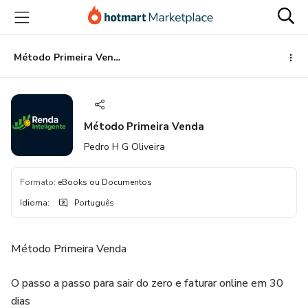
Ir
Ir
Ir
para
para
para
o
o
o
conteúdo
pagamento
rodapé
Método Primeira Venda
principal
Método Primeira Venda
Pedro H G Oliveira
Formato
:
eBooks ou Documentos
Idioma
:
Português
Método Primeira Venda
O passo a passo para sair do zero e faturar online em 30
dias