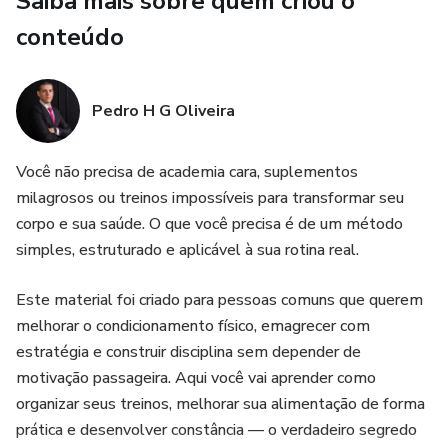
Saiba mais sobre quem criou o
produto certo, definir um micro-nicho que realmente
conteúdo
converte, criar um perfil estratégico nas redes sociais e
produzir conteúdo simples que gera cliques e vendas.
Pedro H G Oliveira
Além disso, você terá acesso a um plano de execução de
30 dias, com orientações claras para sair da teoria e partir
Você não precisa de academia cara, suplementos
para ação.
milagrosos ou treinos impossíveis para transformar seu
corpo e sua saúde. O que você precisa é de um método
Esse não é um material sobre dinheiro fácil.
simples, estruturado e aplicável à sua rotina real.
É um método sobre consistência, estratégia e execução
Este material foi criado para pessoas comuns que querem
inteligente.
melhorar o condicionamento físico, emagrecer com
Se você aplicar exatamente o que está dentro deste guia,
estratégia e construir disciplina sem depender de
poderá construir sua primeira fonte de renda digital e dar o
motivação passageira. Aqui você vai aprender como
primeiro passo para sua independência financeira.
organizar seus treinos, melhorar sua alimentação de forma
prática e desenvolver constância — o verdadeiro segredo