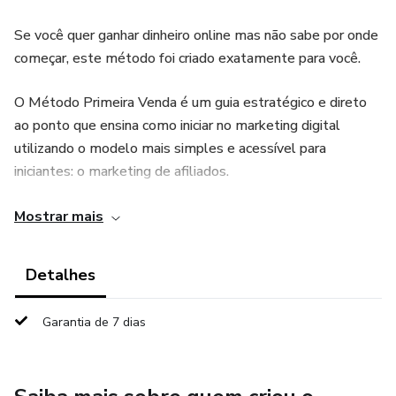
Se você quer ganhar dinheiro online mas não sabe por onde
começar, este método foi criado exatamente para você.
O Método Primeira Venda é um guia estratégico e direto
ao ponto que ensina como iniciar no marketing digital
utilizando o modelo mais simples e acessível para
iniciantes: o marketing de afiliados.
Você não precisa investir dinheiro.
Mostrar mais
Não precisa criar produto.
Detalhes
Não precisa aparecer.
Garantia de 7 dias
E não precisa ser especialista.
Dentro do método você vai aprender como escolher o