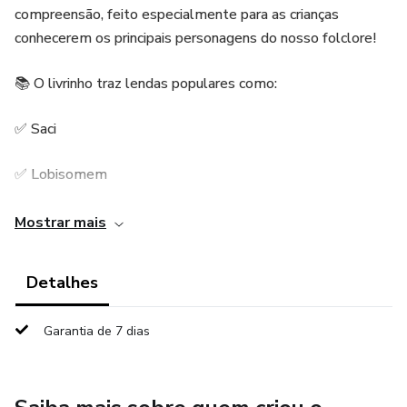
compreensão, feito especialmente para as crianças
conhecerem os principais personagens do nosso folclore!
📚 O livrinho traz lendas populares como:
✅ Saci
✅ Lobisomem
✅ Iara
Mostrar mais
✅ Vitória-Régia
Detalhes
✅ Mula sem Cabeça
Garantia de 7 dias
E dentre outros
Os personagens são na versão colorir