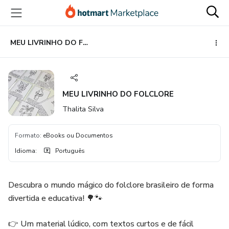
Ir
Ir
Ir
para
para
para
o
o
o
conteúdo
pagamento
rodapé
MEU LIVRINHO DO FOLCLORE
principal
MEU LIVRINHO DO FOLCLORE
Thalita Silva
Formato
:
eBooks ou Documentos
Idioma
:
Português
Descubra o mundo mágico do folclore brasileiro de forma
divertida e educativa! 🌳🐾
👉 Um material lúdico, com textos curtos e de fácil