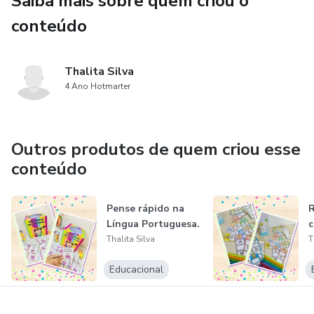
Saiba mais sobre quem criou o
conteúdo
Thalita Silva
4 Ano Hotmarter
Outros produtos de quem criou esse
conteúdo
Pense rápido na
R
Língua Portuguesa.
c
Thalita Silva
T
Educacional