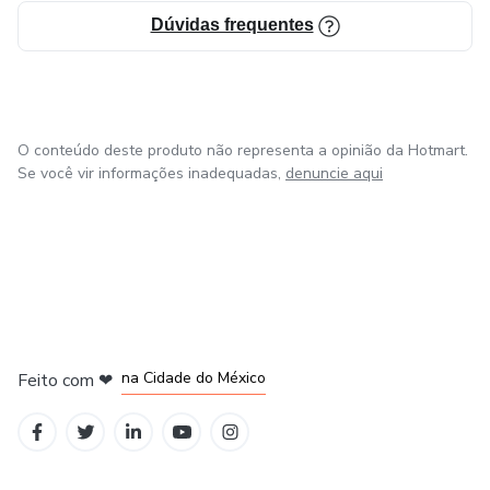
Dúvidas frequentes
O conteúdo deste produto não representa a opinião da Hotmart.
Se você vir informações inadequadas,
denuncie aqui
em Bogotá
em Amsterdam
em Madrid
na Cidade do México
Feito com
❤
em Belo Horizonte