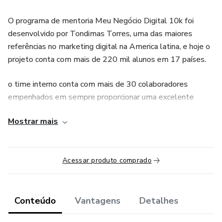
O programa de mentoria Meu Negócio Digital 10k foi
desenvolvido por Tondimas Torres, uma das maiores
referências no marketing digital na America latina, e hoje o
projeto conta com mais de 220 mil alunos em 17 países.
o time interno conta com mais de 30 colaboradores
empenhados em sempre proporcionar uma excelente
experiência para nosso alunos e afiliados.
Mostrar mais
o treinamento conta com ⤵️
- Certificado de conclusão;
Acessar produto comprado
- Mentorias semanais ao vivo;
Conteúdo
Vantagens
Detalhes
- Atualizações periódicas;