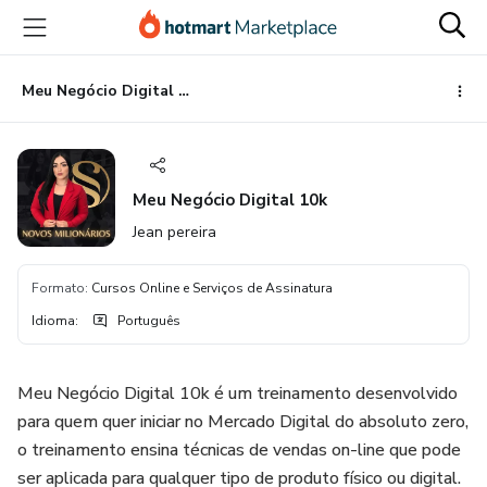
Ir
Ir
Ir
para
para
para
o
o
o
conteúdo
pagamento
rodapé
Meu Negócio Digital 10k
principal
Meu Negócio Digital 10k
Jean pereira
Formato
:
Cursos Online e Serviços de Assinatura
Idioma
:
Português
Meu Negócio Digital 10k é um treinamento desenvolvido
para quem quer iniciar no Mercado Digital do absoluto zero,
o treinamento ensina técnicas de vendas on-line que pode
ser aplicada para qualquer tipo de produto físico ou digital.