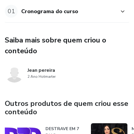
- Grupo de suporte;
01
Cronograma do curso
- Premiações para alunos que se destacam.
Nossa missão é estimular o empreendedorismo através da
Saiba mais sobre quem criou o
educação on-line. Acreditamos que qualquer um que se
conteúdo
disponha a aprender e aplicar atingirá grandes resultados!
Jean pereira
2 Ano Hotmarter
Outros produtos de quem criou esse
conteúdo
DESTRAVE EM 7
M