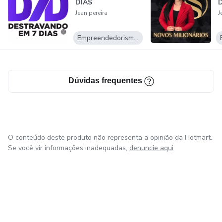
DIAS
D
Jean pereira
J
Empreendedorismo Digital
Dúvidas frequentes
O conteúdo deste produto não representa a opinião da Hotmart.
Se você vir informações inadequadas,
denuncie aqui