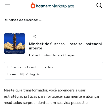
Ir
Ir
Ir
para
para
para
o
o
o
conteúdo
pagamento
rodapé
Mindset de Sucesso: Libere seu potencial inteiror
principal
Mindset de Sucesso: Libere seu potencial
inteiror
Heber Bomfim Batista Chagas
Formato
:
eBooks ou Documentos
Idioma
:
Português
Neste guia transformador, você aprenderá a usar
estratégias práticas para fortalecer sua mente e alcançar
resultados surpreendentes em sua vida pessoal e