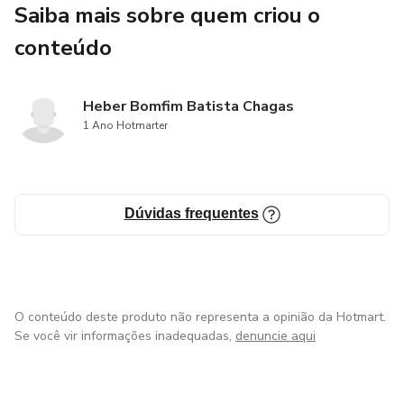
Saiba mais sobre quem criou o
-Estratégias práticas para criar hábitos que sustentem seu
conteúdo
crescimento contínuo.
-Como transformar adversidades em oportunidades de
Heber Bomfim Batista Chagas
aprendizado e evolução.
1 Ano Hotmarter
-Técnicas para manter a motivação e o foco, mesmo diante
das maiores dificuldades.
Dúvidas frequentes
Agora é a sua vez de mudar a trajetória dos seus
resultados. Não deixe para depois! Adquira este livro
clicando em comprar. A transformação começa agora!"
O conteúdo deste produto não representa a opinião da Hotmart.
Se você vir informações inadequadas,
denuncie aqui