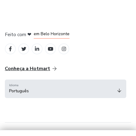
em Belo Horizonte
Feito com
❤
na Cidade do México
em Bogotá
em Amsterdam
em Madrid
Conheça a Hotmart
Idioma
Português