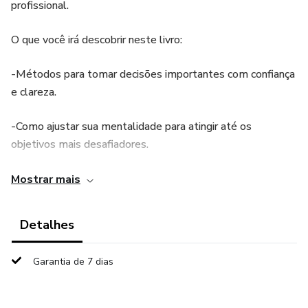
profissional.
O que você irá descobrir neste livro:
-Métodos para tomar decisões importantes com confiança
e clareza.
-Como ajustar sua mentalidade para atingir até os
objetivos mais desafiadores.
-A chave para superar conflitos internos e manter o
Mostrar mais
equilíbrio emocional.
Detalhes
-Formas eficazes de eliminar crenças limitantes e
aumentar sua produtividade diária.
Garantia de 7 dias
-O passo a passo para desenvolver uma mentalidade
focada no sucesso e nas conquistas.