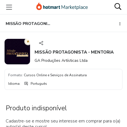
Ir
Ir
Ir
para
para
para
o
o
o
conteúdo
pagamento
rodapé
MISSÃO PROTAGONISTA - MENTORIA
principal
MISSÃO PROTAGONISTA - MENTORIA
GA Produções Artísticas Ltda
Formato
:
Cursos Online e Serviços de Assinatura
Idioma
:
Português
Produto indisponível
Cadastre-se e mostre seu interesse em comprar para o(a)
autor(a) deste curso!