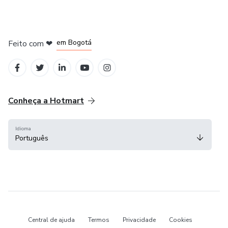
em Amsterdam
em Madrid
em Bogotá
Feito com
❤
em Belo Horizonte
na Cidade do México
Conheça a Hotmart
Idioma
Português
Central de ajuda
Termos
Privacidade
Cookies