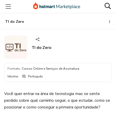
Ir
Ir
Ir
para
para
para
o
o
o
conteúdo
pagamento
rodapé
TI do Zero
principal
TI do Zero
Formato
:
Cursos Online e Serviços de Assinatura
Idioma
:
Português
Você quer entrar na área de tecnologia mas se sente
perdido sobre qual caminho seguir, o que estudar, como se
posicionar e como conseguir a primeira oportunidade?