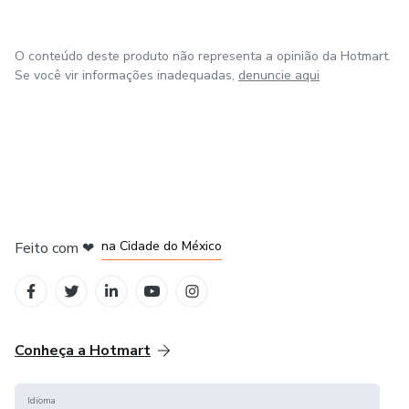
O conteúdo deste produto não representa a opinião da Hotmart.
Se você vir informações inadequadas,
denuncie aqui
em Bogotá
em Amsterdam
em Madrid
na Cidade do México
Feito com
❤
em Belo Horizonte
Conheça a Hotmart
Idioma