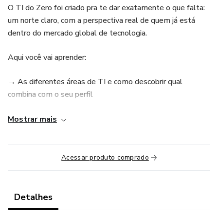
O TI do Zero foi criado pra te dar exatamente o que falta:
um norte claro, com a perspectiva real de quem já está
dentro do mercado global de tecnologia.
Aqui você vai aprender:
→ As diferentes áreas de TI e como descobrir qual
combina com o seu perfil
→ Como e onde estudar: faculdade, bootcamp ou
Mostrar mais
autodidata
→ Como o inglês pode te ajudar desde o início, mesmo
Acessar produto comprado
sem ser fluente
→ Como montar seu currículo e LinkedIn mesmo sem
Detalhes
experiência