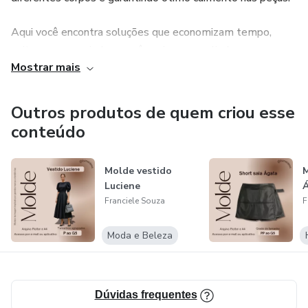
Aqui você encontra soluções que economizam tempo,
evitam erros e ajudam você a criar roupas lindas com
Mostrar mais
acabamento profissional — seja para uso próprio ou para
vender.
Outros produtos de quem criou esse
conteúdo
Molde vestido
M
Luciene
Franciele Souza
F
Moda e Beleza
Dúvidas frequentes