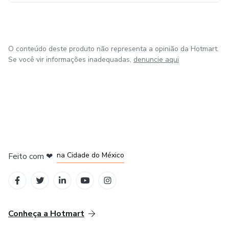
O conteúdo deste produto não representa a opinião da Hotmart.
Se você vir informações inadequadas,
denuncie aqui
em Bogotá
em Amsterdam
em Madrid
na Cidade do México
Feito com
❤
em Belo Horizonte
Conheça a Hotmart