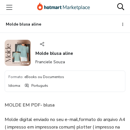
Ir
Ir
Ir
para
para
para
o
o
o
conteúdo
pagamento
rodapé
Molde blusa aline
principal
Molde blusa aline
Franciele Souza
Formato
:
eBooks ou Documentos
Idioma
:
Português
MOLDE EM PDF- blusa
Molde digital enviado no seu e-mail,formato do arquivo A4
( impresso em impressora comum) plotter ( impresso na