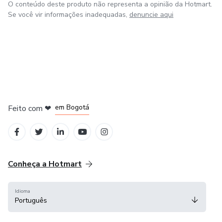
O conteúdo deste produto não representa a opinião da Hotmart.
Se você vir informações inadequadas,
denuncie aqui
em Amsterdam
em Madrid
em Bogotá
Feito com
❤
em Belo Horizonte
na Cidade do México
Conheça a Hotmart
Idioma
Português