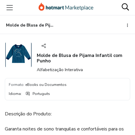
Ir
Ir
Ir
para
para
para
o
o
o
conteúdo
pagamento
rodapé
Molde de Blusa de Pijama Infantil com Punho
principal
Molde de Blusa de Pijama Infantil com
Punho
Alfabetização Interativa
Formato
:
eBooks ou Documentos
Idioma
:
Português
Descrição do Produto:
Garanta noites de sono tranquilas e confortáveis para os