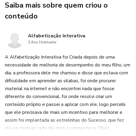
Saiba mais sobre quem criou o
Especificações de Costura:
conteúdo
Nível de Dificuldade: Fácil, tornando este molde perfeito
para costureiras iniciantes e também para quem busca um
projeto rápido e divertido.
Alfabetização Interativa
3 Ano Hotmarter
Sugestões de Tecidos: Ideal para malhas macias, algodão
A Alfabetização Interativa foi Criada depois de uma
ou flanela, que oferecem conforto e aconchego,
necessidade de melhoria de desempenho do meu filho, um
especialmente em climas mais frios.
dia, a professora dele me chamou e disse que estava com
dificuldade em aprender as silabas, foi onde procurei
Acabamentos Simples: Instruções para acabamentos
material na internet e não encontrei nada que fosse
como overlock e costura simples, garantindo um resultado
diferente do convencional, foi onde resolvi criar um
profissional e duradouro.
conteúdo próprio e passei a aplicar com ele, logo percebi
que ele precisava de mais um incentivo para melhorar e
Variação de Tamanhos: O molde inclui tamanhos variados,
assim foi implantada as estrelinhas do Sucesso. que fez
permitindo a confecção de blusas que atendem a
ele se motivar cada dia mais a conquistar o Objet...
diferentes idades e tipos de corpo.