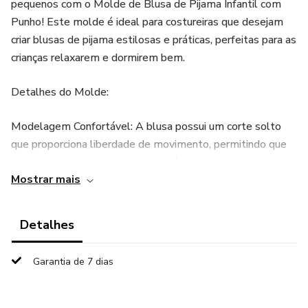
pequenos com o Molde de Blusa de Pijama Infantil com
Punho! Este molde é ideal para costureiras que desejam
criar blusas de pijama estilosas e práticas, perfeitas para as
crianças relaxarem e dormirem bem.
Detalhes do Molde:
Modelagem Confortável: A blusa possui um corte solto
que proporciona liberdade de movimento, permitindo que
as crianças brinquem e se movam à vontade.
Mostrar mais
Punho de 4 cm: O acabamento em punho nos punhos das
mangas garante um ajuste seguro, evitando que as mangas
Detalhes
subam enquanto a criança se movimenta durante o sono.
Garantia de 7 dias
Gola Redonda: Design com gola redonda que proporciona
facilidade ao vestir, ideal para a rotina noturna.