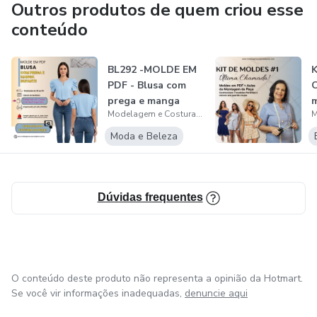
Assim a pessoa pode desenvolver o seu trabalho da forma
Outros produtos de quem criou esse
que achar mais fácil fazer.
conteúdo
BL292 -MOLDE EM
K
PDF - Blusa com
C
prega e manga
m
Modelagem e Costura Objetiva
bufante ( com...
e
Moda e Beleza
Dúvidas frequentes
O conteúdo deste produto não representa a opinião da Hotmart.
Se você vir informações inadequadas,
denuncie aqui