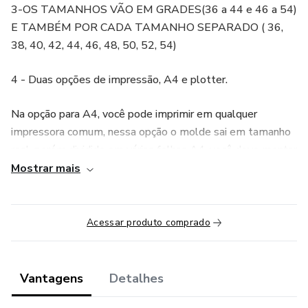
3-OS TAMANHOS VÃO EM GRADES(36 a 44 e 46 a 54)
E TAMBÉM POR CADA TAMANHO SEPARADO ( 36,
38, 40, 42, 44, 46, 48, 50, 52, 54)
4 - Duas opções de impressão, A4 e plotter.
Na opção para A4, você pode imprimir em qualquer
impressora comum, nessa opção o molde sai em tamanho
real, porém dividido em várias folhas A4, você deve montar
e colar as folhas.
Mostrar mais
A modelagem é em PDF, não disponibilizamos em outro
formato.
Acessar produto comprado
Na opção pra impressora plotter o molde já sai inteiro, só
recortar.
Vantagens
Detalhes
DETALHE IMPORTANTE: OS ARQUIVOS EM A4