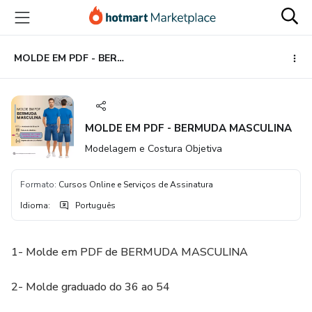
Ir
Ir
Ir
para
para
para
o
o
o
conteúdo
pagamento
rodapé
MOLDE EM PDF - BERMUDA MASCULINA
principal
MOLDE EM PDF - BERMUDA MASCULINA
Modelagem e Costura Objetiva
Formato
:
Cursos Online e Serviços de Assinatura
Idioma
:
Português
1- Molde em PDF de BERMUDA MASCULINA
2- Molde graduado do 36 ao 54