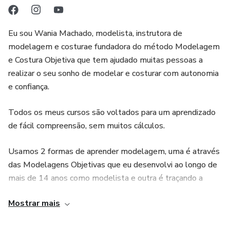
Eu sou Wania Machado, modelista, instrutora de
modelagem e costurae fundadora do método Modelagem
e Costura Objetiva que tem ajudado muitas pessoas a
realizar o seu sonho de modelar e costurar com autonomia
e confiança.
Todos os meus cursos são voltados para um aprendizado
de fácil compreensão, sem muitos cálculos.
Usamos 2 formas de aprender modelagem, uma é através
das Modelagens Objetivas que eu desenvolvi ao longo de
mais de 14 anos como modelista e outra é traçando a
modelagem com as medidas da pessoa, ou seja,
Mostrar mais
modelagem sob medida.