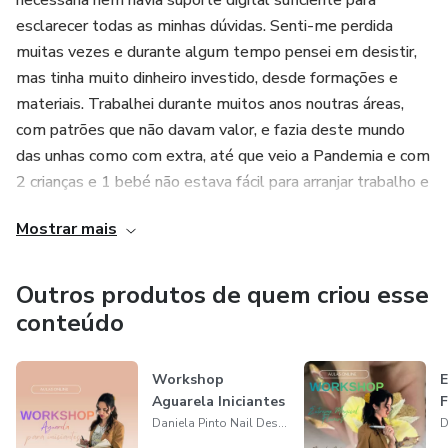
necessária nem havia suporte digital suficiente para
esclarecer todas as minhas dúvidas. Senti-me perdida
muitas vezes e durante algum tempo pensei em desistir,
mas tinha muito dinheiro investido, desde formações e
materiais. Trabalhei durante muitos anos noutras áreas,
com patrões que não davam valor, e fazia deste mundo
das unhas como com extra, até que veio a Pandemia e com
2 crianças e 1 bebé não estava fácil para arranjar trabalho e
foi aí que pensei que não queria mais trabalhar para os
Mostrar mais
outros. Inicialmente não foi fácil, mas consegui e hoje
posso dizer que tenho um ordenado superar ao ordenado
mínimo nacional, em Portugal.
Outros produtos de quem criou esse
conteúdo
Workshop
E
Aguarela Iniciantes
F
Daniela Pinto Nail Designer