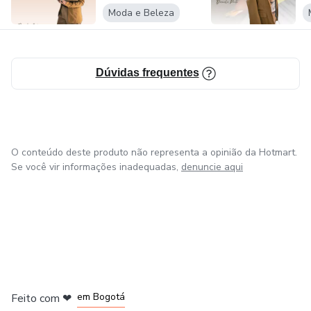
Moda e Beleza
Dúvidas frequentes
O conteúdo deste produto não representa a opinião da Hotmart.
Se você vir informações inadequadas,
denuncie aqui
em Amsterdam
em Madrid
em Bogotá
Feito com
❤