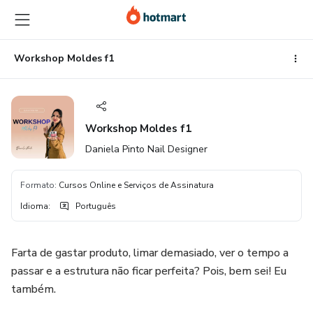
Ir
Ir
Ir
para
para
para
o
o
o
conteúdo
pagamento
rodapé
Workshop Moldes f1
principal
Workshop Moldes f1
Daniela Pinto Nail Designer
Formato
:
Cursos Online e Serviços de Assinatura
Idioma
:
Português
Farta de gastar produto, limar demasiado, ver o tempo a
passar e a estrutura não ficar perfeita? Pois, bem sei! Eu
também.