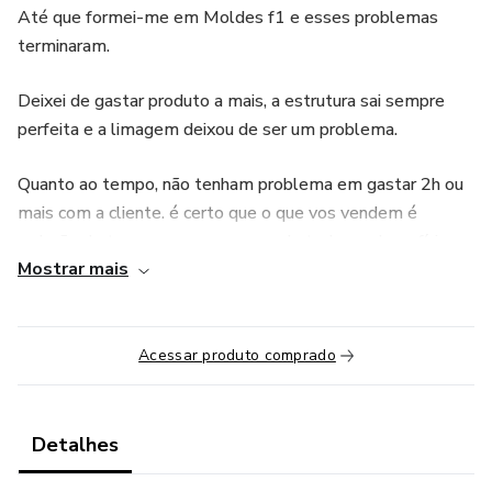
Até que formei-me em Moldes f1 e esses problemas
terminaram.
Deixei de gastar produto a mais, a estrutura sai sempre
perfeita e a limagem deixou de ser um problema.
Quanto ao tempo, não tenham problema em gastar 2h ou
mais com a cliente. é certo que o que vos vendem é
redução de tempo em mesa, mas de todos os benefícios
Mostrar mais
mencionados, para mim não é o tempo o principal.
A meu ver, o tempo é algo subjetivo! Eu posso ser muito
rápida e não entregar um trabalho perfeito, como posso
Acessar produto comprado
levar um pouco mais de tempo, fazer as coisas com calma
e garantir que tudo sai como desejado. Qual vai ser o teu
idealismo?
Detalhes