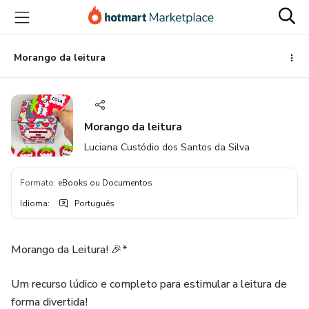
Ir
Ir
Ir
para
para
para
o
o
o
conteúdo
pagamento
rodapé
Morango da leitura
principal
Morango da leitura
Luciana Custódio dos Santos da Silva
Formato
:
eBooks ou Documentos
Idioma
:
Português
Morango da Leitura! 🎉*
Um recurso lúdico e completo para estimular a leitura de
forma divertida!