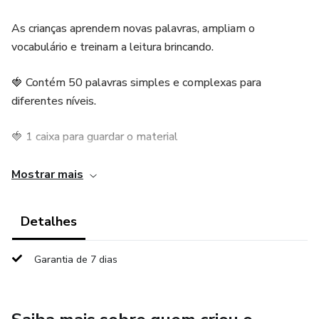
As crianças aprendem novas palavras, ampliam o
vocabulário e treinam a leitura brincando.
🍓 Contém 50 palavras simples e complexas para
diferentes níveis.
🍓 1 caixa para guardar o material
🍓 Ideal para sala de aula e também para usar em casa.
Mostrar mais
🍓 Ótimo para Educação Infantil e Anos Iniciais.
Detalhes
✨ Torne a alfabetização ainda mais encantadora com o
Garantia de 7 dias
Morango da Leitura!