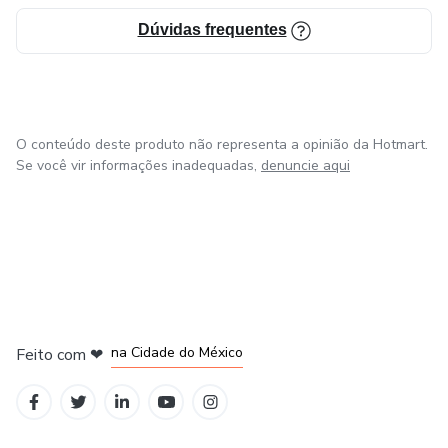
Dúvidas frequentes
O conteúdo deste produto não representa a opinião da Hotmart.
Se você vir informações inadequadas,
denuncie aqui
em Bogotá
em Amsterdam
em Madrid
na Cidade do México
Feito com
❤
em Belo Horizonte