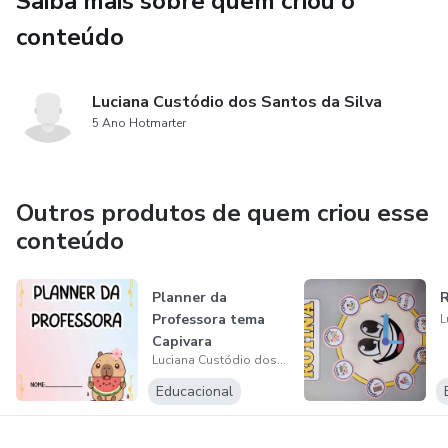
Saiba mais sobre quem criou o
conteúdo
Luciana Custódio dos Santos da Silva
5 Ano Hotmarter
Outros produtos de quem criou esse
conteúdo
Planner da
R
Professora tema
Capivara
Luciana Custódio dos Santos da Silva
Educacional