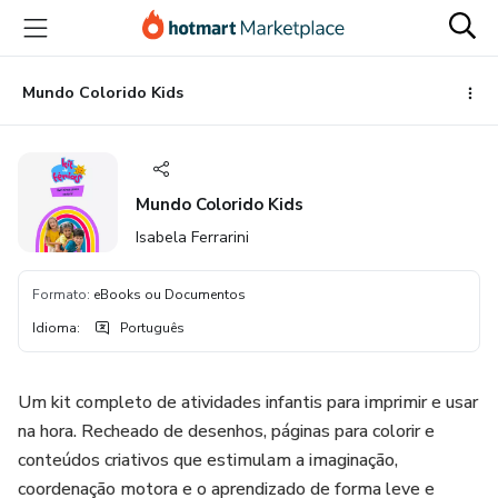
Ir
Ir
Ir
para
para
para
o
o
o
conteúdo
pagamento
rodapé
Mundo Colorido Kids
principal
Mundo Colorido Kids
Isabela Ferrarini
Formato
:
eBooks ou Documentos
Idioma
:
Português
Um kit completo de atividades infantis para imprimir e usar
na hora. Recheado de desenhos, páginas para colorir e
conteúdos criativos que estimulam a imaginação,
coordenação motora e o aprendizado de forma leve e