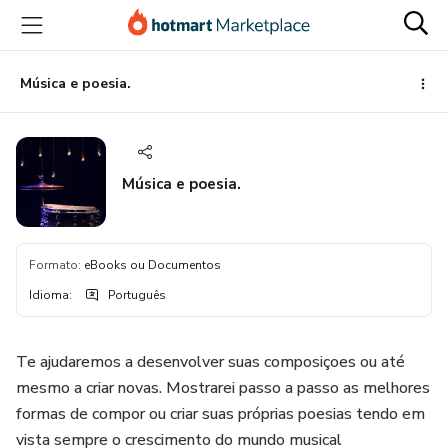
Ir
Ir
Ir
para
para
para
o
o
o
conteúdo
pagamento
rodapé
Música e poesia.
principal
Música e poesia.
Formato
:
eBooks ou Documentos
Idioma
:
Português
Te ajudaremos a desenvolver suas composiçoes ou até
mesmo a criar novas. Mostrarei passo a passo as melhores
formas de compor ou criar suas próprias poesias tendo em
vista sempre o crescimento do mundo musical