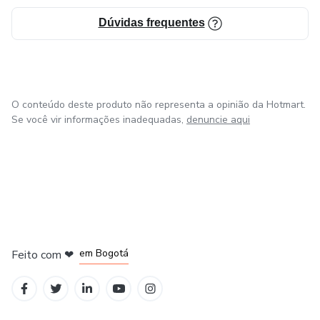
Dúvidas frequentes
O conteúdo deste produto não representa a opinião da Hotmart.
Se você vir informações inadequadas,
denuncie aqui
em Amsterdam
em Madrid
em Bogotá
Feito com
❤
em Belo Horizonte
na Cidade do México