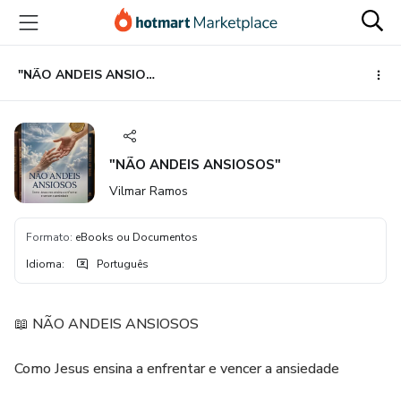
Ir
Ir
Ir
para
para
para
o
o
o
conteúdo
pagamento
rodapé
"NÃO ANDEIS ANSIOSOS"
principal
"NÃO ANDEIS ANSIOSOS"
Vilmar Ramos
Formato
:
eBooks ou Documentos
Idioma
:
Português
📖 NÃO ANDEIS ANSIOSOS
Como Jesus ensina a enfrentar e vencer a ansiedade