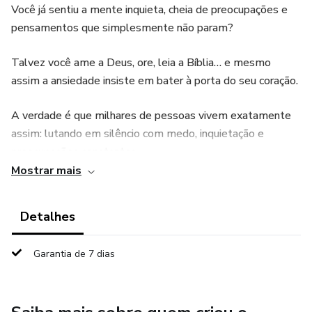
Você já sentiu a mente inquieta, cheia de preocupações e
pensamentos que simplesmente não param?
Talvez você ame a Deus, ore, leia a Bíblia… e mesmo
assim a ansiedade insiste em bater à porta do seu coração.
A verdade é que milhares de pessoas vivem exatamente
assim: lutando em silêncio com medo, inquietação e
preocupações constantes.
Mostrar mais
Mas existe uma boa notícia.
Detalhes
A Bíblia não ignora a ansiedade — e Jesus nos ensinou um
caminho poderoso para enfrentá-la.
Garantia de 7 dias
Neste livro, o Pastor e Professor Vilmar Ramos apresenta,
de forma clara e profundamente prática, como os
ensinamentos de Jesus podem transformar a maneira