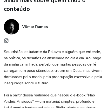
Saiba mais sobre quem criou o
como lidamos com a ansiedade.
conteúdo
Ao longo das páginas, você vai descobrir:
Vilmar Ramos
✔ por que a ansiedade domina tantos pensamentos
✔ quando a preocupação se transforma em crise emocional
Sou cristão, estudante da Palavra e alguém que entende,
✔ o que Jesus realmente ensinou sobre ansiedade
na prática, os desafios da ansiedade no dia a dia. Ao longo
da minha caminhada, percebi que muitas pessoas de fé
✔ como servos de Deus enfrentaram momentos de
carregam um peso silencioso: creem em Deus, mas vivem
angústia
dominadas pelo medo, pela preocupação excessiva e pela
insegurança sobre o futuro.
✔ como proteger a mente e o coração através da fé
Foi a partir dessa realidade que nasceu o e-book “Não
Mais do que um livro informativo, esta obra é um guia
Andeis Ansiosos” — um material simples, profundo e
espiritual e prático para quem deseja recuperar a paz
totalmente fundamentado na Bíblia, criado para ajudar