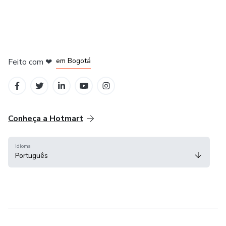
em Amsterdam
em Madrid
em Bogotá
Feito com
❤
em Belo Horizonte
na Cidade do México
Conheça a Hotmart
Idioma
Português