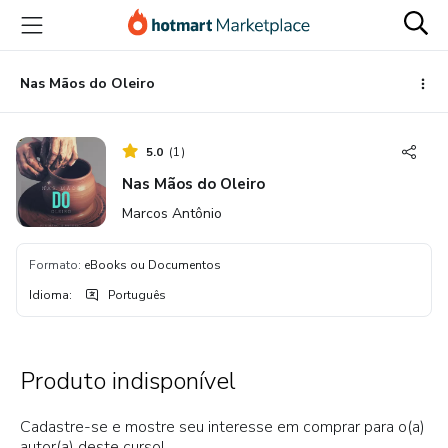
Ir
Ir
Ir
para
para
para
o
o
o
conteúdo
pagamento
rodapé
Nas Mãos do Oleiro
principal
5.0
(
1
)
Nas Mãos do Oleiro
Marcos Antônio
Formato
:
eBooks ou Documentos
Idioma
:
Português
Produto indisponível
Cadastre-se e mostre seu interesse em comprar para o(a)
autor(a) deste curso!