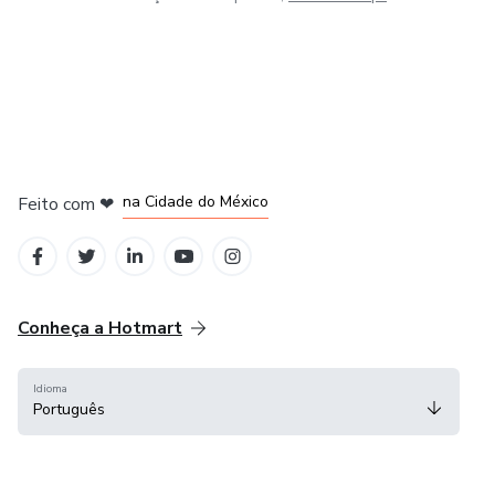
em Bogotá
em Amsterdam
em Madrid
na Cidade do México
Feito com
❤
em Belo Horizonte
Conheça a Hotmart
Idioma
Português