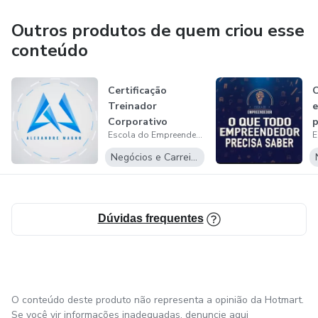
Outros produtos de quem criou esse
Educação Empreendedora.
conteúdo
Consultoria para novos negócios.
Certificação
O
Treinamento corporativo.Organização de estímulo ao
Treinador
Corporativo
p
empreendedorismo.
Escola do Empreendedor
Negócios e Carreira
Educação Empreendedora.
Consultoria para novos negócios.
Dúvidas frequentes
Treinamento corporativo.
O conteúdo deste produto não representa a opinião da Hotmart.
Se você vir informações inadequadas,
denuncie aqui