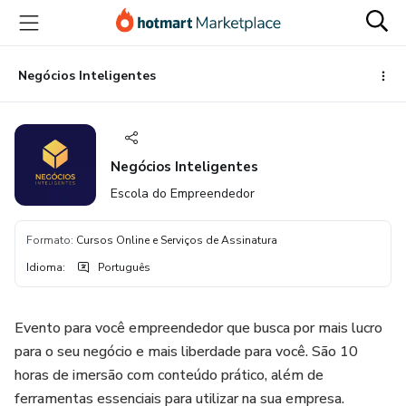
Ir
Ir
Ir
para
para
para
o
o
o
conteúdo
pagamento
rodapé
Negócios Inteligentes
principal
Negócios Inteligentes
Escola do Empreendedor
Formato
:
Cursos Online e Serviços de Assinatura
Idioma
:
Português
Evento para você empreendedor que busca por mais lucro
para o seu negócio e mais liberdade para você. São 10
horas de imersão com conteúdo prático, além de
ferramentas essenciais para utilizar na sua empresa.