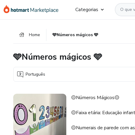
Ir
Ir
Ir
Categorias
para
para
para
o
o
o
conteúdo
pagamento
rodapé
Home
🩵Números mágicos 🩵
principal
🩵Números mágicos 🩵
Português
🟡Números Mágicos🟡
🟡Faixa etária: Educação infan
🟡Numerais de parede com as