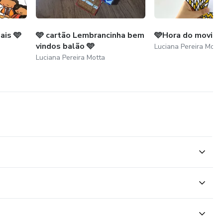
ais 🩵
🩵 cartão Lembrancinha bem
🩵Hora do movime
vindos balão 🩵
Luciana Pereira Mott
Luciana Pereira Motta