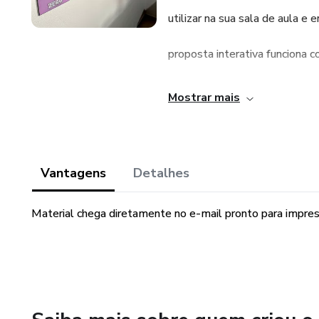
utilizar na sua sala de aula e 
proposta interativa funciona
arquivo inclui
Mostrar mais
🟡 Elementos para colar nos p
forma tornar o aprendizado ma
Vantagens
Detalhes
🟡Também vai
Material chega diretamente no e-mail pronto para impre
na opção de desenhos para colo
construção dos numerais de 
recurso em um espaço de altura