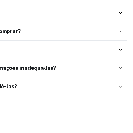
comprar?
rmações inadequadas?
ê-las?