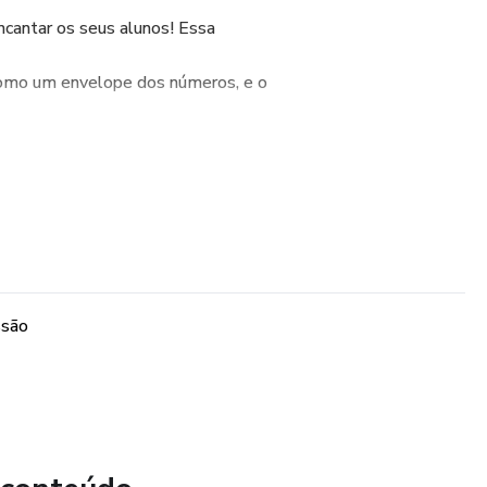
encantar os seus alunos! Essa
 como um envelope dos números, e o
alitos de sorvete e dessa
is concreto e dinâmico,
ssão
rir, assim as crianças participam da
parede. Você também pode deixar esse
 acessível para as crianças.