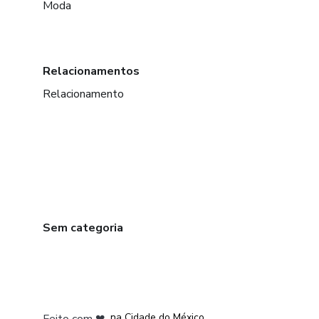
Moda
Relacionamentos
Relacionamento
Sem categoria
em Bogotá
em Amsterdam
em Madrid
na Cidade do México