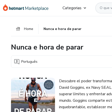
Ir
Ir
Ir
Categorias
para
para
para
o
o
o
conteúdo
pagamento
rodapé
Home
Nunca e hora de parar
principal
Nunca e hora de parar
Português
Descubre el poder transformad
David Goggins, ex Navy SEAL y 
superar límites y enfrentar ad
mundo. Goggins comparte estra
inquebrantable, establecer met