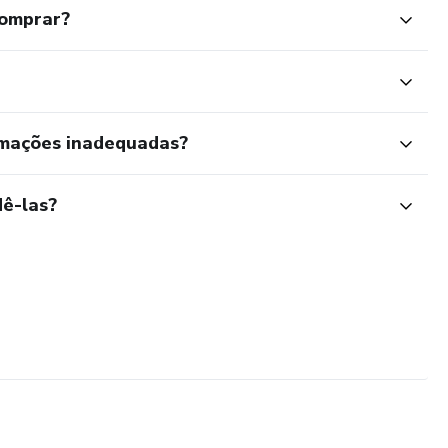
comprar?
rmações inadequadas?
ê-las?