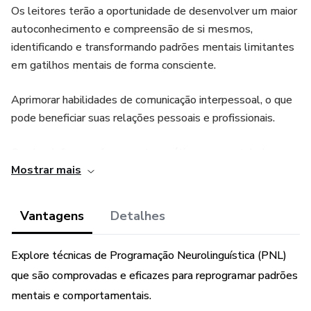
Os leitores terão a oportunidade de desenvolver um maior
autoconhecimento e compreensão de si mesmos,
identificando e transformando padrões mentais limitantes
em gatilhos mentais de forma consciente.
Aprimorar habilidades de comunicação interpessoal, o que
pode beneficiar suas relações pessoais e profissionais.
O e-book fornece ferramentas práticas para estabelecer e
Mostrar mais
alcançar metas de forma mais eficaz, capacitando os
leitores a concretizarem seus sonhos e aspirações.
Vantagens
Detalhes
Ao dominar as técnicas de PNL, os leitores poderão
fortalecer sua confiança e autoestima, tornando-se mais
Explore técnicas de Programação Neurolinguística (PNL)
resilientes diante dos desafios da vida.
que são comprovadas e eficazes para reprogramar padrões
O formato digital do e-book permite que os clientes
mentais e comportamentais.