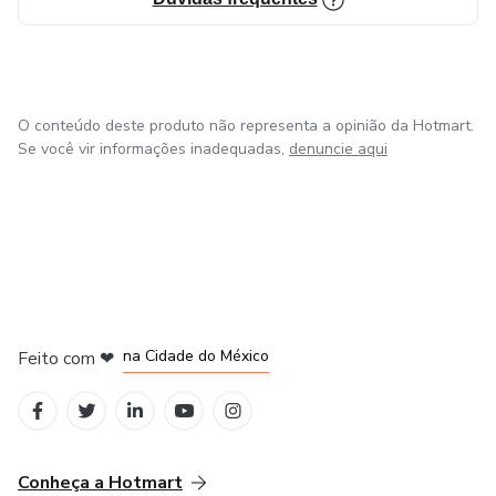
O conteúdo deste produto não representa a opinião da Hotmart.
Se você vir informações inadequadas,
denuncie aqui
em Bogotá
em Amsterdam
em Madrid
na Cidade do México
Feito com
❤
em Belo Horizonte
Conheça a Hotmart