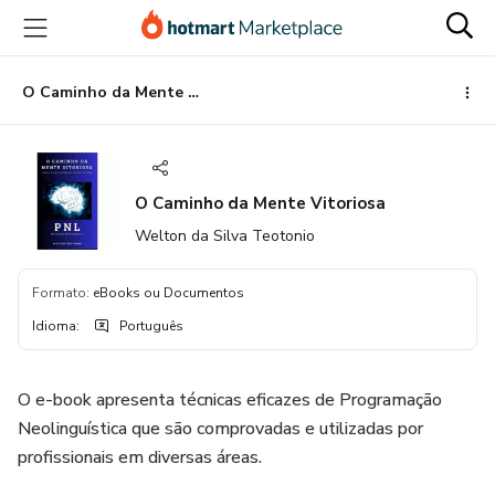
Ir
Ir
Ir
para
para
para
o
o
o
conteúdo
pagamento
rodapé
O Caminho da Mente Vitoriosa
principal
O Caminho da Mente Vitoriosa
Welton da Silva Teotonio
Formato
:
eBooks ou Documentos
Idioma
:
Português
O e-book apresenta técnicas eficazes de Programação
Neolinguística que são comprovadas e utilizadas por
profissionais em diversas áreas.