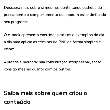
acessem o conteúdo a qualquer momento e em qualquer
lugar, de acordo com sua própria conveniência.
Descubra mais sobre si mesmo, identificando padrões de
pensamento e comportamento que podem estar limitando
Em resumo, o e-book oferece uma maneira acessível e
seu progresso.
prática para os clientes desenvolverem suas habilidades
mentais, alcançarem o sucesso e viverem uma vida mais
O e-book apresenta exercícios práticos e exemplos do dia
plena e satisfatória.
a dia para aplicar as técnicas de PNL de forma simples e
eficaz.
Boa leitura!
Aprenda a melhorar sua comunicação interpessoal, tanto
consigo mesmo quanto com os outros.
Saiba mais sobre quem criou o
conteúdo