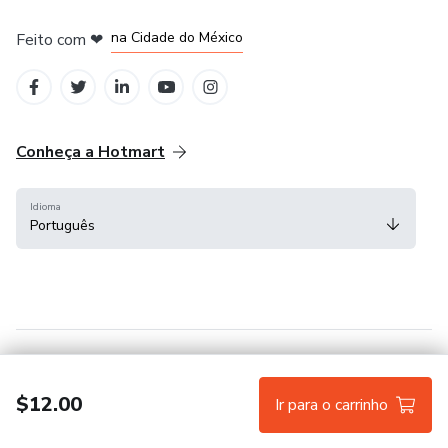
em Bogotá
em Amsterdam
em Madrid
na Cidade do México
Feito com
❤
em Belo Horizonte
Conheça a Hotmart
Idioma
Português
Central de ajuda
Termos
Privacidade
Cookies
$12.00
Ir para o carrinho
Hotmart — 2011-2026 © Todos os direitos reservados.