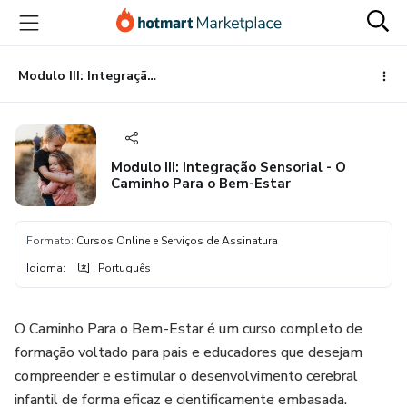
Ir
Ir
Ir
para
para
para
o
o
o
conteúdo
pagamento
rodapé
Modulo III: Integração Sensorial - O Caminho Para o Bem-Estar
principal
Modulo III: Integração Sensorial - O
Caminho Para o Bem-Estar
Formato
:
Cursos Online e Serviços de Assinatura
Idioma
:
Português
O Caminho Para o Bem-Estar é um curso completo de
formação voltado para pais e educadores que desejam
compreender e estimular o desenvolvimento cerebral
infantil de forma eficaz e cientificamente embasada.