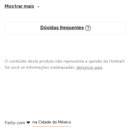
segura e independente, transformando a teoria em prática.
Mostrar mais
Aproveite o preço promocional de lançamento de R$19,90
e inicie sua jornada de crescimento financeiro com O Código
Dúvidas frequentes
da Riqueza – o guia para alcançar seus objetivos com
clareza e propósito.
O conteúdo deste produto não representa a opinião da Hotmart.
Se você vir informações inadequadas,
denuncie aqui
em Bogotá
em Amsterdam
em Madrid
na Cidade do México
Feito com
❤
em Belo Horizonte