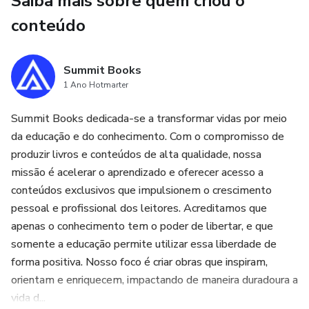
Saiba mais sobre quem criou o
Aceleração do aprendizado: Aprenda em pouco tempo o
essencial de seis livros consagrados, economizando anos
conteúdo
de estudo.
Summit Books
Aplicação prática e orientada: Com planos de ação e
1 Ano Hotmarter
exemplos reais, você passa da teoria à prática de forma
eficaz e objetiva.
Summit Books dedicada-se a transformar vidas por meio
da educação e do conhecimento. Com o compromisso de
Conhecimento concentrado: O melhor de cada autor
produzir livros e conteúdos de alta qualidade, nossa
reunido em um único guia, simplificando e otimizando seu
missão é acelerar o aprendizado e oferecer acesso a
aprendizado.
conteúdos exclusivos que impulsionem o crescimento
pessoal e profissional dos leitores. Acreditamos que
Não importa onde você está em sua jornada financeira, O
apenas o conhecimento tem o poder de libertar, e que
Código da Riqueza oferece um caminho claro para organizar
somente a educação permite utilizar essa liberdade de
suas finanças, criar renda passiva e investir de forma
forma positiva. Nosso foco é criar obras que inspiram,
inteligente. Com o melhor dos princípios de gestão
orientam e enriquecem, impactando de maneira duradoura a
financeira e investimento reunidos, este eBook permite
vida d...
que você avance na direção de uma vida financeiramente