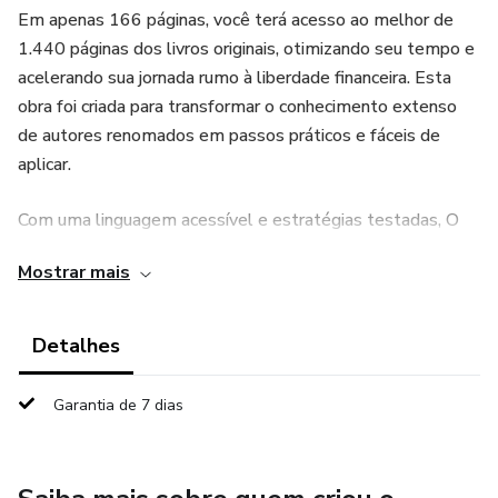
Em apenas 166 páginas, você terá acesso ao melhor de
1.440 páginas dos livros originais, otimizando seu tempo e
acelerando sua jornada rumo à liberdade financeira. Esta
obra foi criada para transformar o conhecimento extenso
de autores renomados em passos práticos e fáceis de
aplicar.
Com uma linguagem acessível e estratégias testadas, O
Código da Riqueza é ideal para quem busca construir
Mostrar mais
patrimônio, entender como investir com segurança e adotar
uma mentalidade próspera. Cada capítulo traz checklists e
exercícios que o ajudarão a transformar o que aprende em
Detalhes
ações concretas, mesmo que você não tenha experiência
prévia com finanças.
Garantia de 7 dias
Benefícios principais: