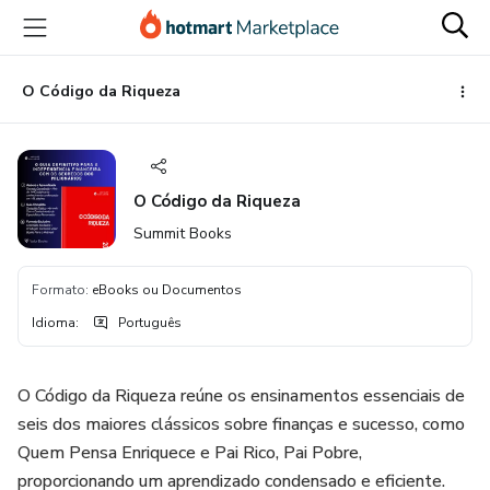
Ir
Ir
Ir
para
para
para
o
o
o
conteúdo
pagamento
rodapé
O Código da Riqueza
principal
O Código da Riqueza
Summit Books
Formato
:
eBooks ou Documentos
Idioma
:
Português
O Código da Riqueza reúne os ensinamentos essenciais de
seis dos maiores clássicos sobre finanças e sucesso, como
Quem Pensa Enriquece e Pai Rico, Pai Pobre,
proporcionando um aprendizado condensado e eficiente.