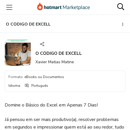
Ir
Ir
Ir
para
para
para
o
o
o
conteúdo
pagamento
rodapé
O CÓDIGO DE EXCELL
principal
O CÓDIGO DE EXCELL
Xavier Matias Matine
Formato
:
eBooks ou Documentos
Idioma
:
Português
Domine o Básico do Excel em Apenas 7 Dias!
Já pensou em ser mais produtivo(a), resolver problemas
em segundos e impressionar quem está ao seu redor, tudo