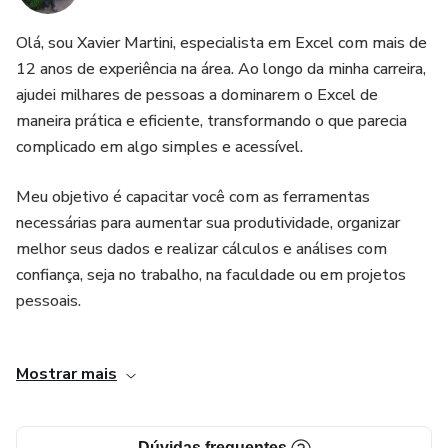
"Nunca usei Excel antes."
Olá, sou Xavier Martini, especialista em Excel com mais de
12 anos de experiência na área. Ao longo da minha carreira,
Sem problema! Esse material foi feito para iniciantes. Cada
ajudei milhares de pessoas a dominarem o Excel de
passo é simples e fácil de entender.
maneira prática e eficiente, transformando o que parecia
complicado em algo simples e acessível.
"Será que eu vou conseguir?"
Meu objetivo é capacitar você com as ferramentas
Com o passo a passo claro e direto, sim! Não tem segredo,
necessárias para aumentar sua produtividade, organizar
é só seguir as instruções e aplicar.
melhor seus dados e realizar cálculos e análises com
confiança, seja no trabalho, na faculdade ou em projetos
"Não uso Excel no meu trabalho."
pessoais.
Ainda assim, aprender Excel abre portas e facilita muito o
Neste curso, apresento técnicas fáceis e dicas exclusivas
seu dia a dia. O tempo que você vai economizar vale o
Mostrar mais
para que você possa aprender de forma rápida, sem
investimento!
complicações e no seu próprio ritmo. Aqui, não importa se
você é iniciante ou já tem algum conhecimento, vou guiá-lo
---
Dúvidas frequentes