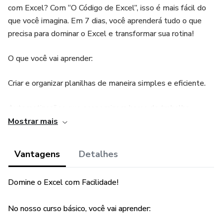
com Excel? Com “O Código de Excel”, isso é mais fácil do
que você imagina. Em 7 dias, você aprenderá tudo o que
precisa para dominar o Excel e transformar sua rotina!
O que você vai aprender:
Criar e organizar planilhas de maneira simples e eficiente.
Automatizações que economizam horas de trabalho
repetitivo.
Mostrar mais
Técnicas especiais para deixar suas planilhas organizadas e
Vantagens
Detalhes
impressionantes.
Domine o Excel com Facilidade!
E muito mais! Tudo o que você precisa para ser mais ágil e
produtivo(a).
No nosso curso básico, você vai aprender:
Por que escolher “O Código de Excel”?