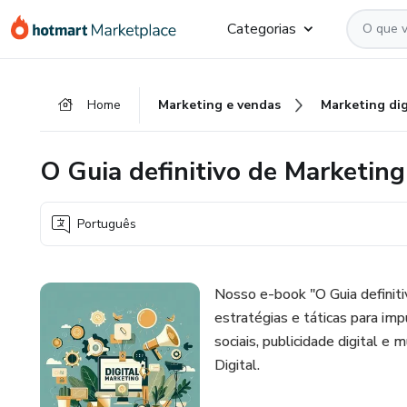
Ir
Ir
Ir
Categorias
para
para
para
o
o
o
conteúdo
pagamento
rodapé
Home
Marketing e vendas
Marketing dig
principal
O Guia definitivo de Marketing
Português
Nosso e-book "O Guia definit
estratégias e táticas para im
sociais, publicidade digital e
Digital.