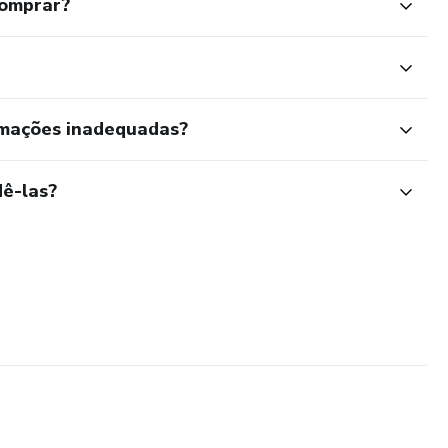
comprar?
rmações inadequadas?
ê-las?